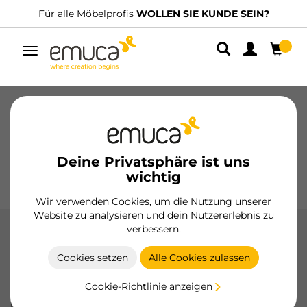
Für alle Möbelprofis
WOLLEN SIE KUNDE SEIN?
Umschaltbare
Navigation
Schubladen
Führungssysteme
Scharniere
Schränke
Schiebesysteme
Küche
Montage
Deine Privatsphäre ist uns
Beleuchtung
Griffe
wichtig
Sockel
Aussteller
Wir verwenden Cookies, um die Nutzung unserer
Website zu analysieren und dein Nutzererlebnis zu
verbessern.
X95-Scharnieretopf Ø35, mit
Winkelarmen mit 95º-Öffnung
Cookies setzen
Alle Cookies zulassen
Die X95-Scharniertopf Ø35 mit Winkelarmen und 95°-
Cookie-Richtlinie anzeigen
Öffnung von Emuca bieten eine fortschrittliche technische
Lösung für Möbeltüren, mit sanftem Schließmechanismus,