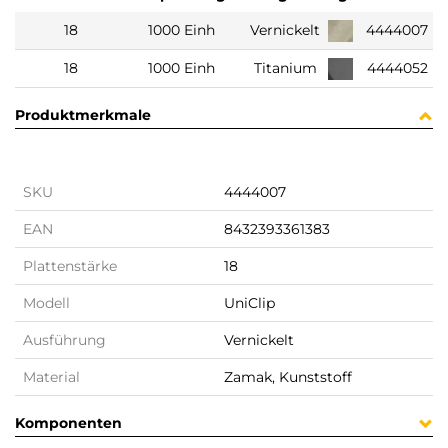
18
1000 Einh
Vernickelt
4444007
18
1000 Einh
Titanium
4444052
Produktmerkmale
SKU
4444007
EAN
8432393361383
Plattenstärke
18
Modell
UniClip
Ausführung
Vernickelt
Material
Zamak, Kunststoff
Komponenten