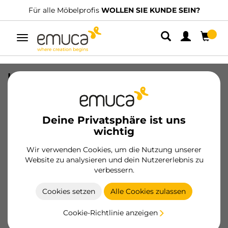
SIE KUNDE SEIN?
Wir haben spezialisierte Vertriebshänd
Umschaltbare
Navigation
UniClip-Anhängevorrichtung, für
Schrauben, Plattendicke 18 mm, Zamak
und Kunststoff, Vernickelt
Deine Privatsphäre ist uns
SKU
4444007
/
EAN
8432393361383
wichtig
Wesentliche Produkte
Wir verwenden Cookies, um die Nutzung unserer
Website zu analysieren und dein Nutzererlebnis zu
verbessern.
Werden Sie Kunde
Cookies setzen
Alle Cookies zulassen
Produktblatt
Cookie-Richtlinie anzeigen