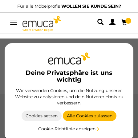
profis
WOLLEN SIE KUNDE SEIN?
Wir haben spezialisier
Umschaltbare
Navigation
Schubladen
Führungssysteme
Scharniere
Schränke
Schiebesysteme
Küche
Montage
Deine Privatsphäre ist uns
Beleuchtung
Griffe
wichtig
Sockel
Aussteller
Wir verwenden Cookies, um die Nutzung unserer
Website zu analysieren und dein Nutzererlebnis zu
verbessern.
X92 Scharniere mit Soft Lock
Cookies setzen
Alle Cookies zulassen
Die X92-Scharniere mit Soft-Close von Emuca bieten ein
gedämpftes und geräuschloses Schließen für Türen, mit
Cookie-Richtlinie anzeigen
Optionen für gerade, gebogene und überstehende Arme
und einer Öffnung von 105°.