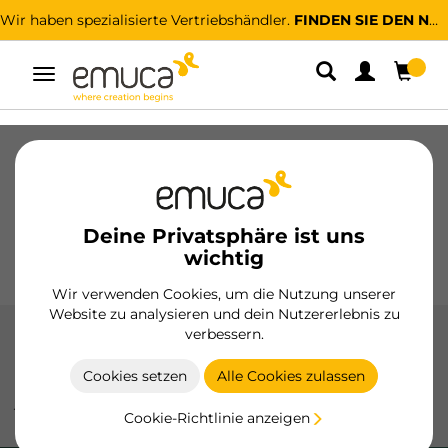
Wir haben spezialisierte Vertriebshändler.
FINDEN SIE DEN NÄCHSTGELEGENEN
Umschaltbare
Navigation
Schubladen
Führungssysteme
Scharniere
Schränke
Schiebesysteme
Küche
Montage
Deine Privatsphäre ist uns
Beleuchtung
Griffe
wichtig
Sockel
Aussteller
Wir verwenden Cookies, um die Nutzung unserer
Website zu analysieren und dein Nutzererlebnis zu
verbessern.
LED Lichter
Cookies setzen
Alle Cookies zulassen
LED-Leuchten von Emuca: Vielseitigkeit und Effizienz, um
jeden Raum mit Wandleuchten, Schubladenbeleuchtung
Cookie-Richtlinie anzeigen
und beleuchteten Spiegeln hervorzuheben.