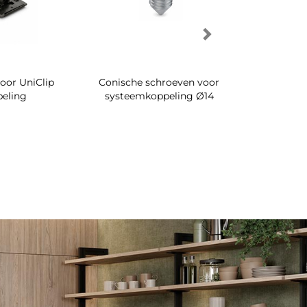
oor UniClip
Conische schroeven voor
Draaibare s
peling
systeemkoppeling Ø14
in de 