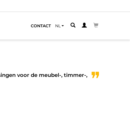
erde distributeurs.
VIND DE DICHTSTBIJZIJNDE
CONTACT
NL
singen voor de meubel-, timmer-,
We 