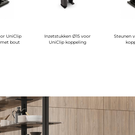
or UniClip
Inzetstukken Ø15 voor
Steunen v
 met bout
UniClip koppeling
kop