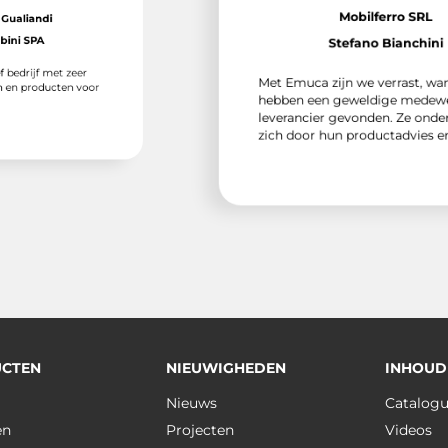
Mobilferro SRL
i
Stefano Bianchini
met zeer
Met Emuca zijn we verrast, want we
ucten voor
hebben een geweldige medewerker e
leverancier gevonden. Ze onderscheid
zich door hun productadvies en hulp.
CTEN
NIEUWIGHEDEN
INHOUD
Nieuws
Catalog
en
Projecten
Videos