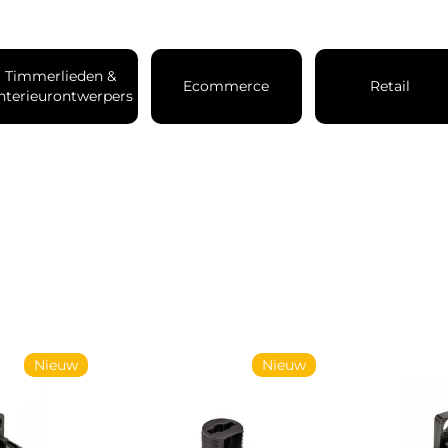
Timmerlieden & 
Ecommerce
Retail
nterieurontwerpers
Nieuw
Nieuw