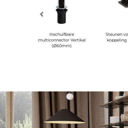
enenrek voor
Inschuifbare
Steunen vo
 Quartz
multiconnector Vertikal
koppeling
(Ø60mm)