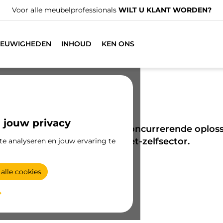
We hebben gespecialise
IEUWIGHEDEN
INHOUD
KEN ONS
 jouw privacy
eed scala aan innovatieve en concurrerende oplos
ijzerwaren- en doe-het-zelfsector.
te analyseren en jouw ervaring te
alle cookies