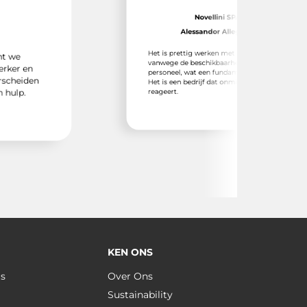
Novellini SPA
Alessandor Allegretti
Het is prettig werken met Emuca
vanwege de beschikbaarheid van al het
n
personeel, wat een fundamenteel punt is.
en
Het is een bedrijf dat onmiddellijk
reageert.
KEN ONS
us
Over Ons
Sustainability