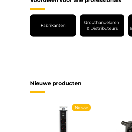
Voordelen voor alle professionals
Groothandelaren 
Fabrikanten
& Distributeurs
I
Nieuwe producten
Nieuw
Nieuw