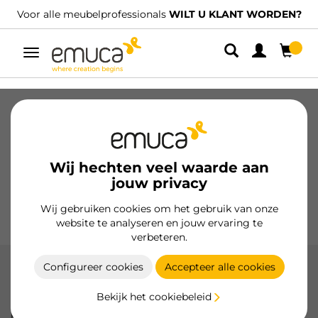
Voor alle meubelprofessionals
WILT U KLANT WORDEN?
Umschaltbare
Navigation
Laden
Geleiders voor laden
Scharnieren
Kabinetten
Glijders
Keuken
Montage
Wij hechten veel waarde aan
Verlichting
jouw privacy
Handgrepen
Onderstellen
Wij gebruiken cookies om het gebruik van onze
Presentatiemeubels
website te analyseren en jouw ervaring te
verbeteren.
Configureer cookies
Accepteer alle cookies
Working model
Bekijk het cookiebeleid
De exposanten van Emuca bieden meer dan alleen een
presentatie: ze laten u het product live ervaren. Ontworpen