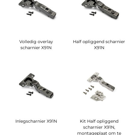
Volledig overlay
Half opliggend scharnier
scharnier X91N
X91N
Inlegscharnier X91N
Kit Half opliggend
scharnier X91N,
montageplaat om te