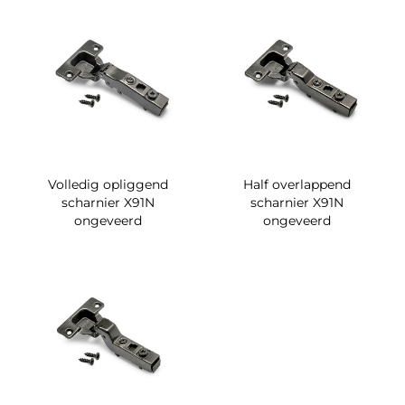
Volledig opliggend
Half overlappend
scharnier X91N
scharnier X91N
ongeveerd
ongeveerd