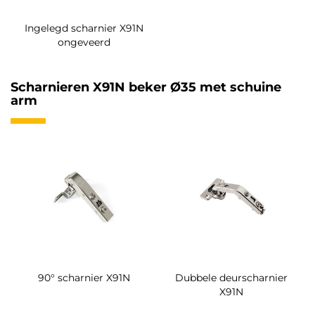
Ingelegd scharnier X91N
ongeveerd
Scharnieren X91N beker Ø35 met schuine
arm
90° scharnier X91N
Dubbele deurscharnier
X91N