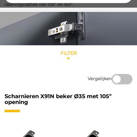
openingsopties van 105° en 165°.
FILTER
Vergelijken
Scharnieren X91N beker Ø35 met 105º
opening