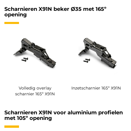
Scharnieren X91N beker Ø35 met 165º
opening
Volledig overlay
Inzetscharnier 165º X91N
scharnier 165º X91N
Scharnieren X91N voor aluminium profielen
met 105º opening