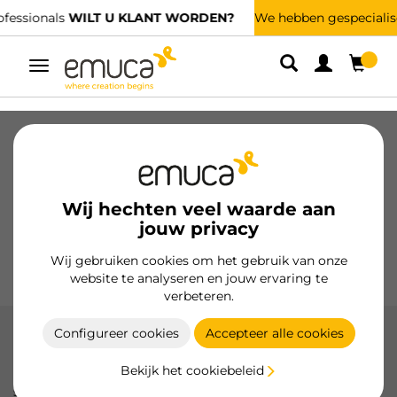
We hebben gespecialiseerde distributeurs.
VIND DE DICHTSTBIJZIJNDE
Umschaltbare
Navigation
Laden
Geleiders voor laden
Scharnieren
Kabinetten
Glijders
Keuken
Montage
Wij hechten veel waarde aan
Verlichting
jouw privacy
Handgrepen
Onderstellen
Wij gebruiken cookies om het gebruik van onze
Presentatiemeubels
website te analyseren en jouw ervaring te
verbeteren.
Configureer cookies
Accepteer alle cookies
Scharnieren X91N
Bekijk het cookiebeleid
Emuca's X91N scharnieren, vervaardigd uit hoogwaardig
staal, bieden een nauwkeurige en geruisloze sluiting met