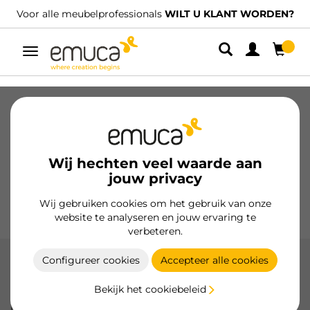
WILT U KLANT WORDEN?
We hebben gespecialiseerde distri
Umschaltbare
Navigation
Laden
Geleiders voor laden
Scharnieren
Kabinetten
Glijders
Keuken
Montage
Wij hechten veel waarde aan
Verlichting
jouw privacy
Handgrepen
Onderstellen
Wij gebruiken cookies om het gebruik van onze
Presentatiemeubels
website te analyseren en jouw ervaring te
verbeteren.
Configureer cookies
Accepteer alle cookies
Scharnieren X91R met zachte sluiting
en hoge verstelbaarheid
Bekijk het cookiebeleid
Emuca's X91R Soft Close Hoog Verstelbare Scharnieren