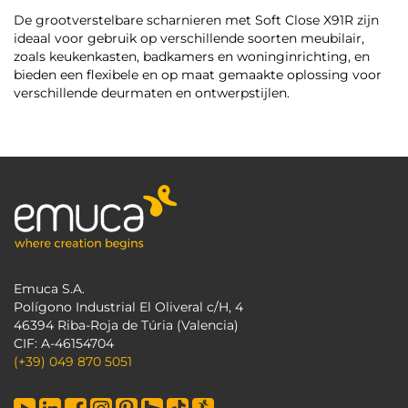
De grootverstelbare scharnieren met Soft Close X91R zijn
ideaal voor gebruik op verschillende soorten meubilair,
zoals keukenkasten, badkamers en woninginrichting, en
bieden een flexibele en op maat gemaakte oplossing voor
verschillende deurmaten en ontwerpstijlen.
Emuca S.A.
Polígono Industrial El Oliveral c/H, 4
46394 Riba-Roja de Túria (Valencia)
CIF: A-46154704
(+39) 049 870 5051