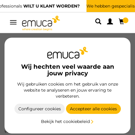
We hebben gespecialiseerde distributeurs.
VIND DE DICHTSTBIJZIJNDE
Umschaltbare
Navigation
Over ons
Duurzaamheid
Mensen
Ethisch kanaal
Voor Professionals
Wij hechten veel waarde aan
Prijzen en onderscheidingen
jouw privacy
Wij gebruiken cookies om het gebruik van onze
website te analyseren en jouw ervaring te
Wij volgen het pad naar duurzaamheid
verbeteren.
Configureer cookies
Accepteer alle cookies
Een organisatie in de 21e eeuw kan niet worden begrepen
zonder een oriëntatie op drievoudige impact: economie,
Bekijk het cookiebeleid
milieu en sociale betrokkenheid zijn de drie pijlers waarop
we willen blijven groeien (ESG-criteria) met de vaste