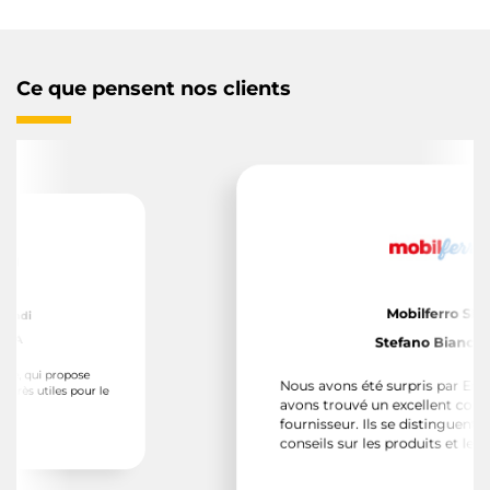
Ce que pensent nos clients
Mobilferro SRL
di
A
Stefano Bianchini
, qui propose
Nous avons été surpris par Emuca
ès utiles pour le
avons trouvé un excellent collabo
fournisseur. Ils se distinguent par 
conseils sur les produits et leur as