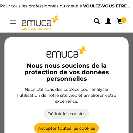
Pour tous les professionnels du meuble
VOULEZ-VOUS ÊTRE CLIENT ?
Alterner
la
navigation
Nous offrons de l'inspiration et une
Nous nous soucions de la
large gamme de solutions innovantes
protection de vos données
et compétitives pour les secteurs de
personnelles
l’ameublement, de la menuiserie, de
Nous utilisons des cookies pour analyser
la quincaillerie et du bricolage.
l'utilisation de notre site web et améliorer votre
expérience.
Définir les cookies
Accepter toutes les cookies