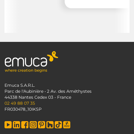
Emuca S.A.R.L.
Parc de l'Aubinière • 2 Av. des Améthystes
44338 Nantes Cedex 03 - France
02 49 88 07 35
FR030478_10IKSP