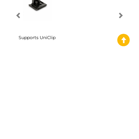
Supports UniClip
Vis de serrage
Le tiroir Vertex d'
Emuca
offre une solution complète et
polyvalente pour tout projet de cuisine, d'armoire, de
maison, de salle de bain et de bureau. Ce tiroir se distingue
par son design minimaliste et fonctionnel, avec des
coulisses à sortie totale et une fermeture douce,
garantissant durabilité et stabilité avec une capacité de 40
et 60 kilos. Il est disponible en trois finitions (blanc,
anthracite et aluminium) et cinq hauteurs (83, 93, 131, 178 et
242 mm), avec des côtés en verre et des options de
personnalisation. Il comprend également des systèmes de