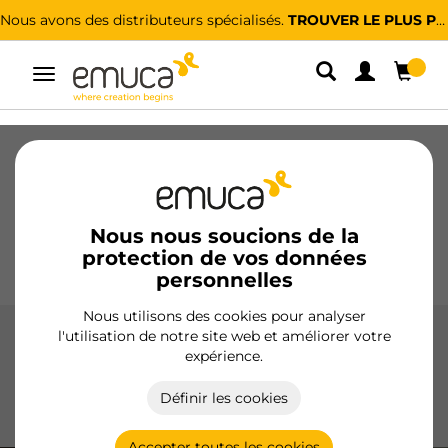
Nous avons des distributeurs spécialisés.
TROUVER LE PLUS PROCHE
Alterner
la
navigation
Tiroirs
Coulisses
Charnières
Armoires
Coulissantes
Cuisine
Montage
Éclairage
Nous nous soucions de la
protection de vos données
Poignées
Pieds
Présentoirs
personnelles
Nous utilisons des cookies pour analyser
l'utilisation de notre site web et améliorer votre
Tiroir Vertex
expérience.
Le tiroir Vertex d'Emuca offre des solutions polyvalentes
Définir les cookies
avec une fermeture douce, un réglage 3D et des finitions
en blanc, anthracite et aluminium.
Accepter toutes les cookies