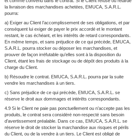
et comme convenu dans le contrat. Si le Client refuse ou retarde
la livraison des marchandises achetées, EMUCA, S.A.R.L.
pourra:
a) Exiger au Client l’accomplissement de ses obligations, et par
conséquent lui exiger de payer le prix accordé et le montant
restant, le cas échéant, et les intérêts de retard correspondants.
En même temps, et sans préjudice de ce qui précède, EMUCA,
S.A.R.L. pourra stocker ou déposer les marchandises, et
prouver de façon irréfutable qu’elles sont à la disposition du
Client, étant les frais de stockage ou de dépôt des produits à la
charge du Client.
b) Résoudre le contrat. EMUCA, S.A.R.L. pourra par la suite
vendre les marchandises à un tiers.
c) Sans préjudice de ce qui précède, EMUCA, S.A.R.L. se
réserve le droit aux dommages et intérêts correspondants.
4.9 Si le Client ne paie pas ponctuellement ou n’accepte pas les
produits, le contrat sera considéré non-respecté sans besoin
d’avertissement préalable. Dans ce cas, EMUCA, S.A.R.L. se
réserve le droit de stocker la marchandise aux risques et périls
du Client, ou de la vendre à un tiers. Le Client est obligé de