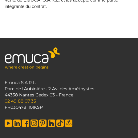
intégrante du contrat.
Emuca S.A.R.L.
Parc de l'Aubinière • 2 Av. des Améthystes
44338 Nantes Cedex 03 - France
02 49 88 07 35
FR030478_10IKSP