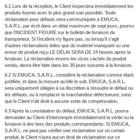
6.1 Lors de la réception, le Client inspectera immédiatement les
produits fournis avec le plus grand soin possible. Toute
réclamation pour défauts sera communiquée à EMUCA,
S.A.R.L. par écrit dans un délai maximum de sept jours, pourvu
que l’INCIDENT FIGURE sur le bulletin de livraison du
transporteur. Si l’incident n’y figure pas, ou lorsqu'il s'agit
d'autres réclamations telles que du matériel manquant ou une
erreur de produit reçu LE DÉLAI SERA DE 24 heures après la
livraison. La réclamation envers les vices cachés du produit
vendu, devra être faite dans les 30 jours suivants à la livraison.
6.2 Si EMUCA, S.A.R.L. considère la réclamation comme étant
justifiée, et dans la mesure qu’elle le soit, EMUCA, S.A.R.L.
sera uniquement obligée à sa discrétion à résoudre le défaut ou
les défauts, ou à remplacer la marchandise défectueuse, sans
que le Client n’ait droit à aucune sorte de compensation.
6.3 Après la constatation du défaut, EMUCA, S.A.R.L. pourra
demander au Client d’interrompre immédiatement la vente ou la
livraison à des tiers des produits correspondants. Si EMUCA,
S.A.R.L. ne peut pas vérifier une réclamation sur un certain
produit, le Client n’aura aucun droit de réclamation sur ce