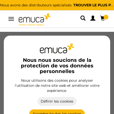
Nous avons des distributeurs spécialisés.
TROUVER LE PLUS PROCHE
Alterner
la
navigation
Conditions de vente
Nous nous soucions de la
protection de vos données
Conditions générales de vente de EMUCA, S.A.R.L
personnelles
Nous utilisons des cookies pour analyser
l'utilisation de notre site web et améliorer votre
expérience.
ARTICLE 1 DÉFINITIONS ET
APPLICATIONS DE CONDITIONS
Définir les cookies
PRÉSENTES
Accepter toutes les cookies