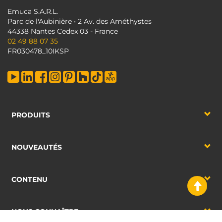
Emuca S.A.R.L.
Parc de l'Aubinière • 2 Av. des Améthystes
44338 Nantes Cedex 03 - France
02 49 88 07 35
FR030478_10IKSP
PRODUITS
NOUVEAUTÉS
CONTENU
NOUS CONNAÎTRE