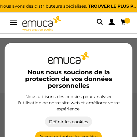
Nous avons des distributeurs spécialisés.
TROUVER LE PLUS PROCHE
Alterner
la
navigation
Tiroirs
Coulisses
Charnières
Armoires
Coulissantes
Cuisine
Montage
Éclairage
Nous nous soucions de la
protection de vos données
Poignées
Pieds
Présentoirs
personnelles
Nous utilisons des cookies pour analyser
l'utilisation de notre site web et améliorer votre
Systèmes d'assemblage pour meubles
expérience.
Systèmes d'assemblage pour meubles de haute précision,
Définir les cookies
conçus pour garantir un montage sûr, durable et
professionnel pour tout type de mobilier.
Accepter toutes les cookies