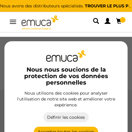
Nous avons des distributeurs spécialisés.
TROUVER LE PLUS PROCHE
Alterner
la
navigation
Tiroirs
Coulisses
Charnières
Armoires
Coulissantes
Cuisine
Montage
Éclairage
Nous nous soucions de la
protection de vos données
Poignées
Pieds
Présentoirs
personnelles
Nous utilisons des cookies pour analyser
l'utilisation de notre site web et améliorer votre
Rubans LED
expérience.
Découvrez nos rubans LED Lynx Premium et Basic, idéales
Définir les cookies
pour tous les espaces, avec des options de 12V et 24V, et
différents niveaux de protection IP pour une utilisation
intérieure et extérieure.
Accepter toutes les cookies