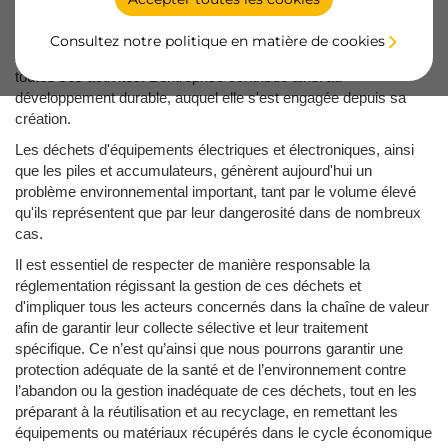
Depuis des années, EMUCA s’engage en faveur de
Consultez notre politique en matière de cookies
l’environnement et minimise ainsi l'impact environnemental de
toutes ses activités. L’entreprise contribue ainsi au
développement durable, auquel elle s'est engagée depuis sa
création.
Les déchets d'équipements électriques et électroniques, ainsi
que les piles et accumulateurs, génèrent aujourd'hui un
problème environnemental important, tant par le volume élevé
qu'ils représentent que par leur dangerosité dans de nombreux
cas.
Il est essentiel de respecter de manière responsable la
réglementation régissant la gestion de ces déchets et
d'impliquer tous les acteurs concernés dans la chaîne de valeur
afin de garantir leur collecte sélective et leur traitement
spécifique. Ce n’est qu’ainsi que nous pourrons garantir une
protection adéquate de la santé et de l’environnement contre
l’abandon ou la gestion inadéquate de ces déchets, tout en les
préparant à la réutilisation et au recyclage, en remettant les
équipements ou matériaux récupérés dans le cycle économique