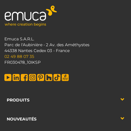
Emuca S.A.R.L.
Parc de l'Aubinière • 2 Av. des Améthystes
44338 Nantes Cedex 03 - France
02 49 88 07 35
FR030478_10IKSP
PRODUITS
NOUVEAUTÉS