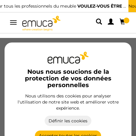
Nous avons des distributeurs spécialisés.
TROUVER LE PLUS PROCHE
Alterner
la
navigation
Gestion des
déchets
Nous nous soucions de la
protection de vos données
personnelles
Engagement d’EMUCA dans la
Nous utilisons des cookies pour analyser
l'utilisation de notre site web et améliorer votre
bonne gestion des déchets
expérience.
d’équipements électriques et
Définir les cookies
électroniques (DEEE) et des piles et
accumulateurs
Accepter toutes les cookies