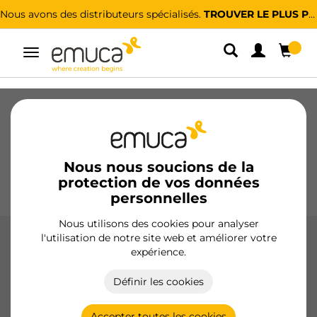
Nous avons des distributeurs spécialisés.
TROUVER LE PLUS PROCHE
Alterner
la
navigation
Tiroirs
Coulisses
Charnières
Armoires
Coulissantes
Cuisine
Montage
Éclairage
Nous nous soucions de la
protection de vos données
Poignées
Pieds
Présentoirs
personnelles
Nous utilisons des cookies pour analyser
l'utilisation de notre site web et améliorer votre
Tiroirs
expérience.
Tiroirs durables et fonctionnels d'Emuca, conçus pour la
Définir les cookies
cuisine, la salle de bain, la chambre et le bureau avec des
matériaux de haute qualité et des systèmes d'ouverture
innovants.
Accepter toutes les cookies