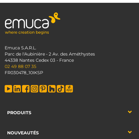
Emuca S.A.R.L.
Parc de l'Aubinière • 2 Av. des Améthystes
44338 Nantes Cedex 03 - France
02 49 88 07 35
FR030478_10IKSP
PRODUITS
NOUVEAUTÉS