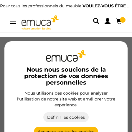
OULEZ-VOUS ÊTRE CLIENT ?
Nous avons des distributeurs spécialisés
Alterner
la
navigation
Tiroirs
Coulisses
Charnières
Armoires
Coulissantes
Cuisine
Montage
Éclairage
Nous nous soucions de la
protection de vos données
Poignées
Pieds
Présentoirs
personnelles
Nous utilisons des cookies pour analyser
l'utilisation de notre site web et améliorer votre
Vérins
expérience.
Les vérins d'Emuca assurent la stabilité de vos meubles,
Définir les cookies
s'ajustant facilement à différentes surfaces et offrant une
installation simple et durable.
Accepter toutes les cookies