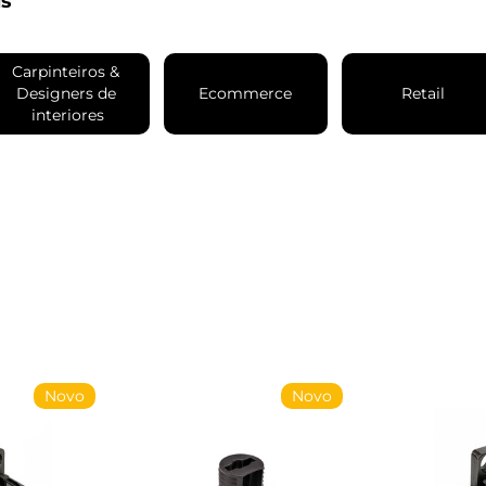
is
Carpinteiros & 
Designers de 
Ecommerce
Retail
interiores
Novo
Novo