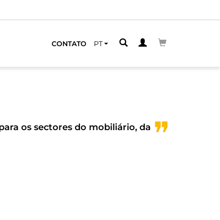
Dispomos de distribuidores 
CONTATO
PT
ara os sectores do mobiliário, da
Dis