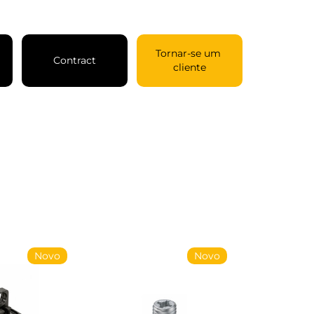
Tornar-se um 
Contract
cliente
Novo
Novo