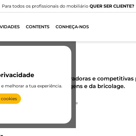
VIDADES
CONTENTS
CONHEÇA-NOS
rivacidade
a gama de soluções inovadoras e competitivas p
carpintaria, das ferragens e da bricolage.
e e melhorar a tua experiência.
 cookies