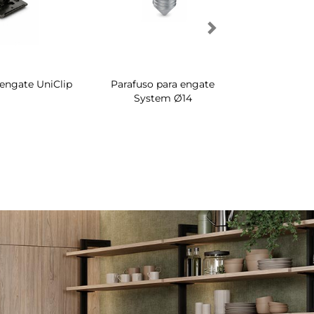
 engate UniClip
Parafuso para engate
Sapateira 
System Ø14
interior de