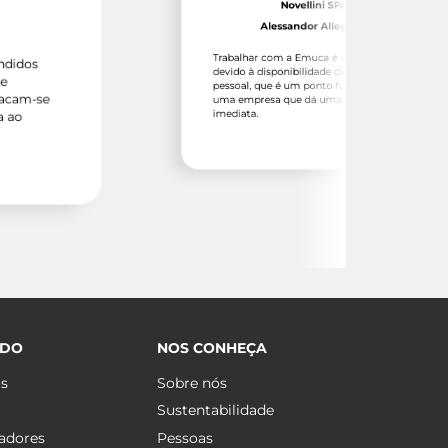
Novellini SPA
Alessandor Allegretti
Trabalhar com a Emuca é um prazer
devido à disponibilidade de todo o
pessoal, que é um ponto fundamental. É
se
uma empresa que dá uma resposta
imediata.
ÚDO
NOS CONHEÇA
os
Sobre nós
Sustentabilidade
adores
Pessoas