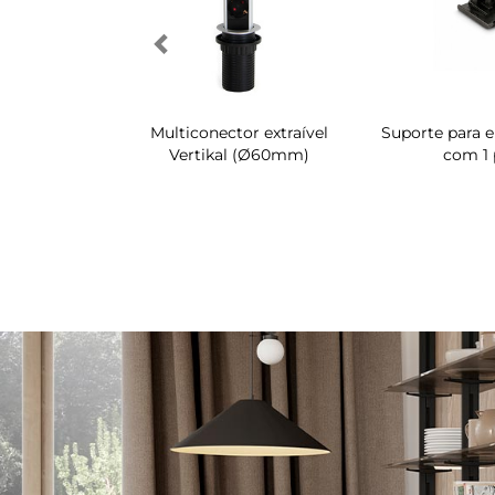
atória para
Multiconector extraível
Suporte para e
mário Quartz
Vertikal (Ø60mm)
com 1 