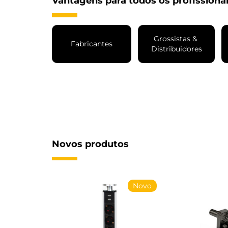
Vantagens para todos os profissiona
Grossistas & 
Fabricantes
Distribuidores
Novos produtos
Novo
Novo