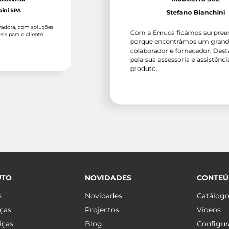
Stefano Bianchini
om soluções
Com a Emuca ficámos surpreendidos
 cliente
porque encontrámos um grande
colaborador e fornecedor. Destacam-
pela sua assessoria e assistência ao
produto.
UTO
NOVIDADES
CONTE
s
Novidades
Catálog
ças
Projectos
Vídeos
iças
Blog
Configur