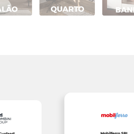
Mobilferro SRL
i