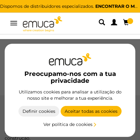
Dispomos de distribuidores especializados.
ENCONTRAR O MAIS PRÓXIMO
Alternar
navegação
Gavetas
Corrediças
Dobradiças
Roupeiros
De correr
Cozinha
Montagem
Iluminação
Preocupamo-nos com a tua
Puxadores
privacidade
Bases
Expositores
Utilizamos cookies para analisar a utilização do
nosso site e melhorar a tua experiência.
Roupeiros
Definir cookies
Aceitar todas as cookies
Descubra nossa ampla gama de sistemas de montagem,
Ver política de cookies
parafusos e porcas, projetados para garantir uma fixação
segura e durável em seus projetos de mobiliário e
construção.