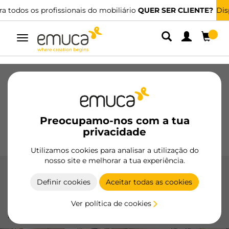
Dispomos de distribuidores especializados.
ENCONTRAR O MAIS PRÓXIMO
Alternar
navegação
Gavetas
Corrediças
Dobradiças
Roupeiros
De correr
Cozinha
Montagem
Iluminação
Preocupamo-nos com a tua
Puxadores
privacidade
Bases
Expositores
Utilizamos cookies para analisar a utilização do
nosso site e melhorar a tua experiência.
Rodas
Definir cookies
Aceitar todas as cookies
As rodas da Emuca garantem mobilidade suave e segura
Ver política de cookies
para seus móveis, com designs robustos e fáceis de
instalar.