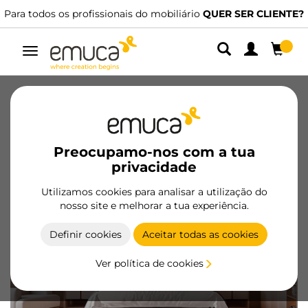
Dispomos de distribuidores especializados.
ENCONTRAR O MAIS PRÓXIMO
Alternar
navegação
Catálogos
Vídeos
Configuradores
Magazine
FAQ
Preocupamo-nos com a tua
privacidade
Utilizamos cookies para analisar a utilização do
nosso site e melhorar a tua experiência.
Definir cookies
Aceitar todas as cookies
Ver política de cookies