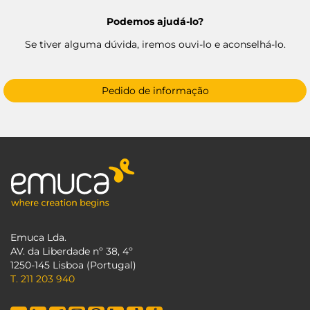
Podemos ajudá-lo?
Se tiver alguma dúvida, iremos ouvi-lo e aconselhá-lo.
Pedido de informação
Emuca Lda.
AV. da Liberdade nº 38, 4º
1250-145 Lisboa (Portugal)
T. 211 203 940