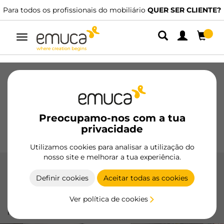
Para todos os profissionais do mobiliário
QUER SER CLIENTE?
Alternar
navegação
Gavetas
Corrediças
Dobradiças
Roupeiros
De correr
Cozinha
Montagem
Iluminação
Preocupamo-nos com a tua
Puxadores
privacidade
Bases
Expositores
Utilizamos cookies para analisar a utilização do
nosso site e melhorar a tua experiência.
Space +
Definir cookies
Aceitar todas as cookies
O sistema Space da Emuca oferece deslizamento suave e
Ver política de cookies
silencioso, ideal para portas de correr de até 50 kg, com
perfis de alumínio e opções de fechamento suave.