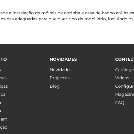
de a instalação de móveis de cozinha e casa de banho até às est
am-nas adequadas para qualquer tipo de mobiliário, incluindo os 
UTO
NOVIDADES
CONTE
s
Novidades
Catálog
ças
Projectos
Vídeos
iças
Blog
Configur
ros
Magazin
er
FAQ
a
gem
ação