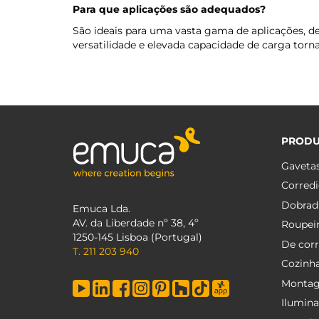
Para que aplicações são adequados?
São ideais para uma vasta gama de aplicações, des
versatilidade e elevada capacidade de carga torn
PROD
Gaveta
Corredi
Dobrad
Emuca Lda.
AV. da Liberdade nº 38, 4º
Roupei
1250-145 Lisboa (Portugal)
De corr
T. 211 203 940
Cozinh
Monta
Ilumin