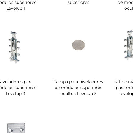
dulos superiores
superiores
de mód
Levelup 1
ocul
Niveladores para
Tampa para niveladores
Kit de n
dulos superiores
de módulos superiores
para mó
Levelup 3
ocultos Levelup 3
Levelu