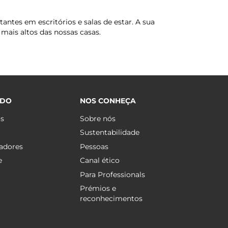
antes em escritórios e salas de estar. A sua
mais altos das nossas casas.
ÚDO
NOS CONHEÇA
os
Sobre nós
Sustentabilidade
adores
Pessoas
e
Canal ético
Para Professionals
Prémios e
reconhecimentos