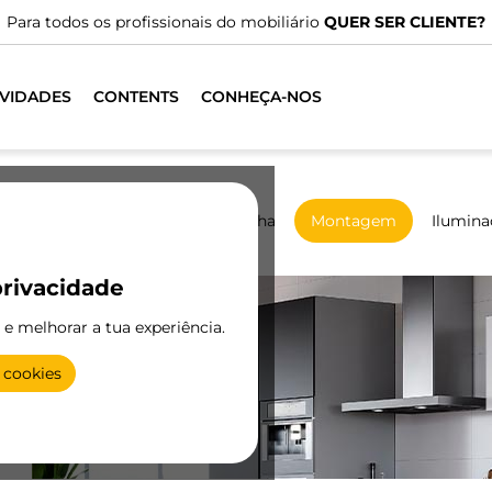
TE?
VIDADES
CONTENTS
CONHEÇA-NOS
Roupeiros
De correr
Cozinha
Montagem
Ilumina
rivacidade
e e melhorar a tua experiência.
 cookies