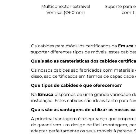
atória para
Multiconector extraível
Suporte para e
mário Quartz
Vertikal (Ø60mm)
com 1 
Os cabides para módulos certificados da
Emuca
s
suportar diferentes tipos de móveis, estes cabide
Quais são as caraterísticas dos cabides certif
Os nossos cabides são fabricados com materiais d
disso, são certificados em termos de capacidade d
Que tipos de cabides é que oferecemos?
Na
Emuca
dispomos de uma grande variedade de ca
instalação. Estes cabides são ideais tanto para 
Quais são as vantagens de utilizar os nossos c
A principal vantagem é a segurança que proporc
de garantirem um design de fácil montagem, perm
adaptar perfeitamente os seus móveis à parede.