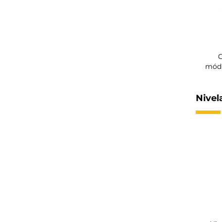
C
módu
Nivel