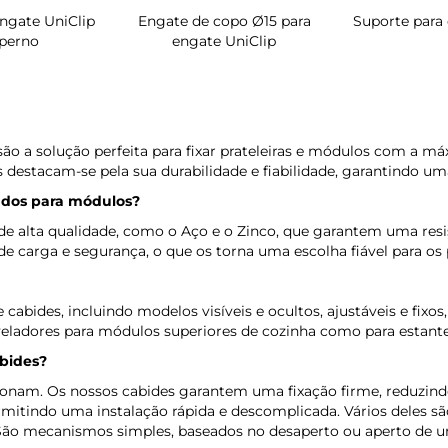
ngate UniClip
Engate de copo Ø15 para
Suporte para
perno
engate UniClip
ão a solução perfeita para fixar prateleiras e módulos com a m
s destacam-se pela sua durabilidade e fiabilidade, garantindo um
icados para módulos?
e alta qualidade, como o Aço e o Zinco, que garantem uma resis
e carga e segurança, o que os torna uma escolha fiável para os p
bides, incluindo modelos visíveis e ocultos, ajustáveis e fixos
Niveladores para módulos superiores de cozinha como para estant
abides?
ionam. Os nossos cabides garantem uma fixação firme, reduzind
itindo uma instalação rápida e descomplicada. Vários deles sã
 São mecanismos simples, baseados no desaperto ou aperto de u