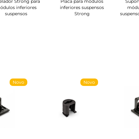
elador Strong para
Placa para módulos
Suport
ódulos inferiores
inferiores suspensos
módul
suspensos
Strong
suspens
Novo
Novo