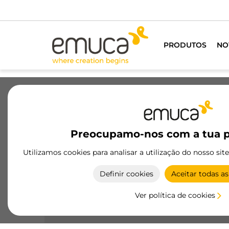
Para todos os profissionais do mobiliário
QUER SER CLIEN
PRODUTOS
NO
Gavetas
Corrediças
Dobradiças
Preocupamo-nos com a tua p
Niveladores para módulos
Utilizamos cookies para analisar a utilização do nosso sit
certificados
Definir cookies
Aceitar todas as
Niveladores para módulos certificados de alta
qualidade, ideais para uma fixação segura e
Ver política de cookies
eficiente de prateleiras e módulos em qualquer
ambiente.