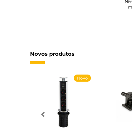
Niv
m
Novos produtos
Novo
Novo