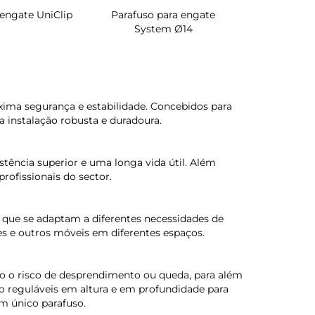
 engate UniClip
Parafuso para engate
Sapateira 
System Ø14
interior de
áxima segurança e estabilidade. Concebidos para
a instalação robusta e duradoura.
tência superior e uma longa vida útil. Além
rofissionais do sector.
, que se adaptam a diferentes necessidades de
es e outros móveis em diferentes espaços.
o o risco de desprendimento ou queda, para além
o reguláveis em altura e em profundidade para
m único parafuso.