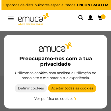
Dispomos de distribuidores especializados.
ENCONTRAR O MAIS PRÓXIMO
Alternar
navegação
Gavetas
Corrediças
Dobradiças
Roupeiros
De correr
Cozinha
Montagem
Iluminação
Preocupamo-nos com a tua
Puxadores
privacidade
Bases
Expositores
Utilizamos cookies para analisar a utilização do
nosso site e melhorar a tua experiência.
Placard 74
Definir cookies
Aceitar todas as cookies
O sistema Placard 74 da Emuca oferece deslizamento
Ver política de cookies
suave e silencioso, ideal para portas de correr de até 70 kg,
com perfis de alumínio e opções de fechamento suave.