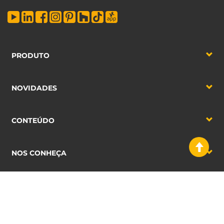
PRODUTO
NOVIDADES
CONTEÚDO
NOS CONHEÇA
2026 Emuca S.A
Nota legal
|
Condições de venda
|
Consentimento dados
|
Gestión de residuos
|
Cookies Info