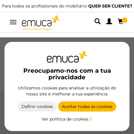
R SER CLIENTE?
Dispomos de distribuidores especializados.
ENCO
Alternar
navegação
Gavetas
Corrediças
Dobradiças
Roupeiros
De correr
Cozinha
Montagem
Iluminação
Preocupamo-nos com a tua
Puxadores
privacidade
Bases
Expositores
Utilizamos cookies para analisar a utilização do
nosso site e melhorar a tua experiência.
Maçanetas
Definir cookies
Aceitar todas as cookies
Valorize os seus móveis com os puxadores Emuca,
Ver política de cookies
concebidos para combinar estética e funcionalidade com
materiais duradouros e acabamentos elegantes.