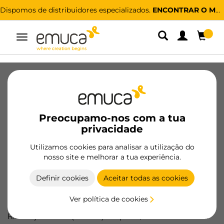
Dispomos de distribuidores especializados.
ENCONTRAR O MAIS PRÓXIMO
Alternar
navegação
Nota legal
Preocupamo-nos com a tua
privacidade
Aviso legal
Utilizamos cookies para analisar a utilização do
De acordo com a Lei 34/2002 de 11 de Julho relativamente aos
nosso site e melhorar a tua experiência.
serviços da sociedade da informação e de comércio
electrónico, pomos em seu conhecimento que a entidade
Definir cookies
Aceitar todas as cookies
Emuca S.A. (daqui em diante denominada por Emuca) com
número de contribuinte espanhol CIF A-46154704 e morada em
Ver política de cookies
Polígono El Oliveral, C/H 4, Apartado de Correos 176, 46394
Riba-Roja del Turia (Valencia) - Espanha, encontra-se inscrita