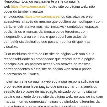
Reproduzir total ou parcialmente o site da página
web
https://www.emuca.es/
noutro site ou página web, não
podendo também realizar
emoldurados
https://www.emuca.es/
ou das páginas web
acessíveis através do mesmo que ocultem ou modifiquem com
carácter delimitativo mas não limitativo - conteúdos, espaços
publicitários e marcas da Emuca ou de terceiros, com
independência ou sem ela, e que suponham actos de
competência desleal ou que possam confundir quem as
visualize.
Criar molduras dentro de um site da página web sob a sua
responsabilidade ou propriedade que reproduzam a página
principal e/ou as páginas acessíveis através da mesma,
correspondentes a este site da página web sem a prévia
autorização da Emuca.
Incluir num site da página web sob a sua responsabilidade ou
propriedade uma hiperligação que possa criar uma janela ou
sessão do software de navegação utilizado por um visitante,
usuário ou cliente do seu site da página web, no qual se incluam
marcas, nomes comerciais´, sinais ou símbolos diferentes da
sua autoria e propriedade e através da qual se mostre ou