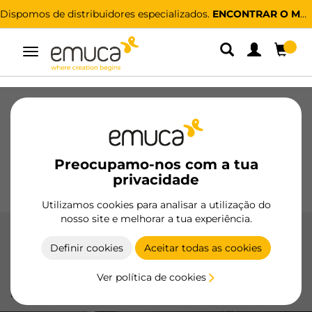
Dispomos de distribuidores especializados.
ENCONTRAR O MAIS PRÓXIMO
Alternar
navegação
Gavetas
Corrediças
Dobradiças
Roupeiros
De correr
Cozinha
Montagem
Iluminação
Preocupamo-nos com a tua
Puxadores
privacidade
Bases
Expositores
Utilizamos cookies para analisar a utilização do
nosso site e melhorar a tua experiência.
Dobradiças
Definir cookies
Aceitar todas as cookies
Dobradiças da Emuca, ideais para móveis técnicos, com
Ver política de cookies
fechamento suave e alta durabilidade. Fabricadas em aço e
ligas resistentes.