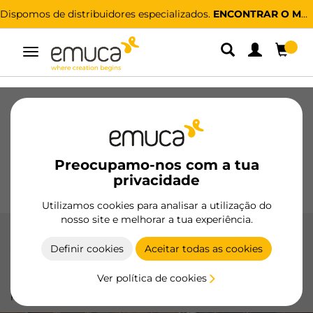
Dispomos de distribuidores especializados.
ENCONTRAR O MAIS PRÓXIMO
Alternar
navegação
Gavetas
Corrediças
Dobradiças
Roupeiros
De correr
Cozinha
Montagem
Iluminação
Preocupamo-nos com a tua
Puxadores
privacidade
Bases
Expositores
Utilizamos cookies para analisar a utilização do
nosso site e melhorar a tua experiência.
Acessórios para roupeiro
Definir cookies
Aceitar todas as cookies
Acessórios para armários da Emuca: otimize seu espaço
Ver política de cookies
com soluções inteligentes e de alta qualidade. Organização
perfeita e design funcional.