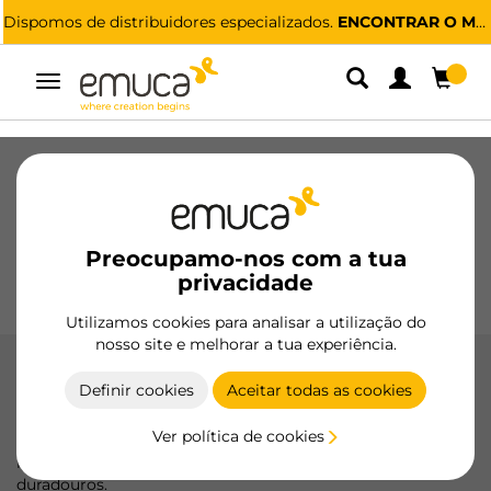
Dispomos de distribuidores especializados.
ENCONTRAR O MAIS PRÓXIMO
Alternar
navegação
Gavetas
Corrediças
Dobradiças
Roupeiros
De correr
Cozinha
Montagem
Iluminação
Preocupamo-nos com a tua
Puxadores
privacidade
Bases
Expositores
Utilizamos cookies para analisar a utilização do
nosso site e melhorar a tua experiência.
Modernos
Definir cookies
Aceitar todas as cookies
Descubra a elegância e a funcionalidade dos puxadores
Ver política de cookies
modernos da Emuca, concebidos para transformar os seus
móveis com um estilo contemporâneo e materiais
duradouros.