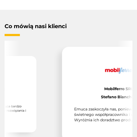
Co mówią nasi klienci
Mobilferro SRL
Stefano Bianchini
jąca bardzo
Emuca zaskoczyła nas, ponieważ zn
 rozwiązania i
świetnego współpracownika i dosta
Wyróżnia ich doradztwo produktow