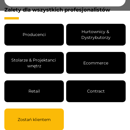
Zalety dla wszystkich profesjonalistów
Hurtownicy & 
Producenci
Dystrybutorzy
Stolarze & Projektanci 
Ecommerce
wnętrz
Retail
Contract
Zostań klientem