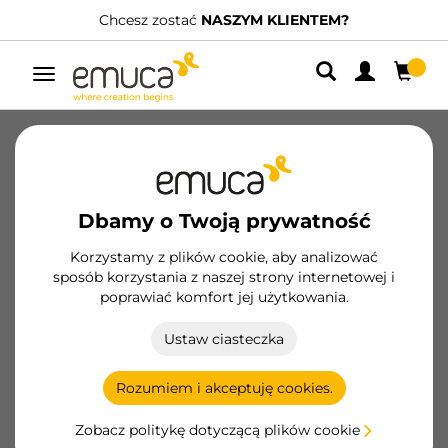
Chcesz zostać
NASZYM KLIENTEM?
Przełącz
nawigację
Oferujemy inspiracje i szeroką gamę
Dbamy o Twoją prywatność
innowacyjnych i konkurencyjnych
Korzystamy z plików cookie, aby analizować
rozwiązań dla branży meblarskiej i
sposób korzystania z naszej strony internetowej i
stolarskiej oraz na potrzeby sektora
poprawiać komfort jej użytkowania.
wyrobów metalowych i
majsterkowania.
Ustaw ciasteczka
Rozumiem i akceptuję cookies.
Zobacz politykę dotyczącą plików cookie