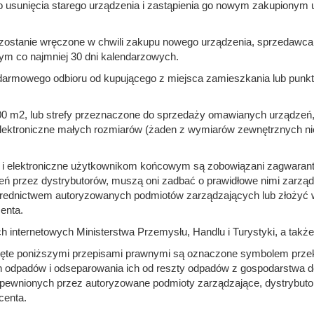
o usunięcia starego urządzenia i zastąpienia go nowym zakupionym
nie zostanie wręczone w chwili zakupu nowego urządzenia, sprzedaw
ym co najmniej 30 dni kalendarzowych.
rmowego odbioru od kupującego z miejsca zamieszkania lub punktu d
 400 m2, lub strefy przeznaczone do sprzedaży omawianych urządzeń
elektroniczne małych rozmiarów (żaden z wymiarów zewnętrznych 
ne i elektroniczne użytkownikom końcowym są zobowiązani zagwara
 przez dystrybutorów, muszą oni zadbać o prawidłowe nimi zarządz
rednictwem autoryzowanych podmiotów zarządzających lub złożyć wn
enta.
 internetowych Ministerstwa Przemysłu, Handlu i Turystyki, a takż
objęte poniższymi przepisami prawnymi są oznaczone symbolem prz
h odpadów i odseparowania ich od reszty odpadów z gospodarstwa 
pewnionych przez autoryzowane podmioty zarządzające, dystrybutor
centa.