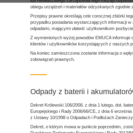
lub niewłaściwego zarządzenia tego rodzaju odpada
obiegu urządzeń i materiałów odzyskanych zgodnie z
Przepisy prawne określają cele corocznej zbiórki t
przypadku posiadania wystarczających informacji w
odpadami, mającymi ułatwić użytkownikom pozbycie 
Z wymienionych wyżej powodów EMUCA informuje da
klientów i użytkowników korzystających z naszych p
Na koniec zamieszczona zostanie informacja o wpły
zobowiązań prawnych.
Odpady z baterii i akumulator
Dekret Królewski 106/2008, z dnia 1 lutego, dot. b
Europejskiego i Rady 2006/66/CE, z dnia 6 września 2
z Ustawy 10/1998 o Odpadach i Podłożach Zaniecz
Dekret, o którym mowa w punkcie poprzednim, zost
Dyrektywę Parlamentu Europejskiego i Rady 2013/56