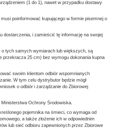
 urządzeniem (1 do 1), nawet w przypadku dostawy
ca musi poinformować kupującego w formie pisemnej o
ostarczenia, i zamieścić tę informację na swojej
, o tych samych wymiarach lub większych, są
nie przekracza 25 cm) bez wymogu dokonania kupna
ntować swoim klientom odbiór wspomnianych
anie. W tym celu dystrybutor będzie mógł
iosek o odbiór i zarządzanie do Zbiorowej
e Ministerstwa Ochrony Środowiska.
ekreślonego pojemnika na śmieci, co wymaga od
domowego, a także złożenie ich w odpowiednim
ów lub sieć odbioru zapewnionych przez Zbiorowe