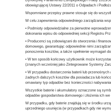
obowiązującej Ustawy 22/2011 o Odpadach i Podło
Wspomniane przepisy prawne stosuje się do wszystk
W celu zapewnienia odpowiedniego zarządzania wsp
• Podmioty odpowiedzialne za pierwotne wprowadzen
dokonania wpisu do odpowiedniej sekcji Registru Prz
• Producenci są zobowiązani do stworzenia i fina
domowego, gwarantując odpowiednie nimi zarządzan
ponoszenia kosztów, a także spełnienie wymagań do
• W ten sposób końcowy użytkownik może korzystać
(znanych wcześniej jako Zintegrowane Systemy Zarz
• W przypadku dostarczenia baterii lub przenośnych
żadnych dalszych kosztów dla posiadacza lub końco
omawiany typ odpadów bez konieczności nabywani
Wszystkie baterie i akumulatory oznaczone są sy
odpadów gospodarstwa domowego i złożenia ich we
W przypadku, gdy baterie znajdują się w środku urz
uprzedniego usunięcia (w przypadkach gdy nie wymag