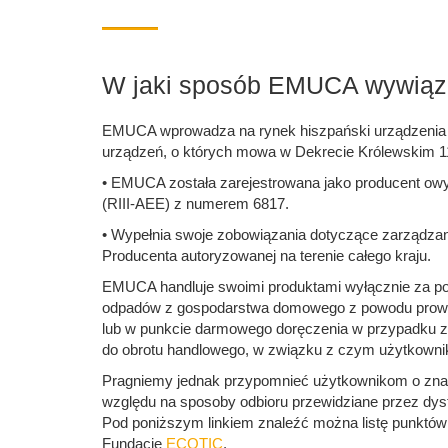
W jaki sposób EMUCA wywiązu
EMUCA wprowadza na rynek hiszpański urządzenia el
urządzeń, o których mowa w Dekrecie Królewskim 11
• EMUCA została zarejestrowana jako producent owy
(RIII-AEE) z numerem 6817.
• Wypełnia swoje zobowiązania dotyczące zarządzan
Producenta autoryzowanej na terenie całego kraju.
EMUCA handluje swoimi produktami wyłącznie za po
odpadów z gospodarstwa domowego z powodu prowadz
lub w punkcie darmowego doręczenia w przypadku z
do obrotu handlowego, w związku z czym użytkownik 
Pragniemy jednak przypomnieć użytkownikom o znac
względu na sposoby odbioru przewidziane przez dyst
Pod poniższym linkiem znaleźć można listę punktów o
Fundację
ECOTIC
.