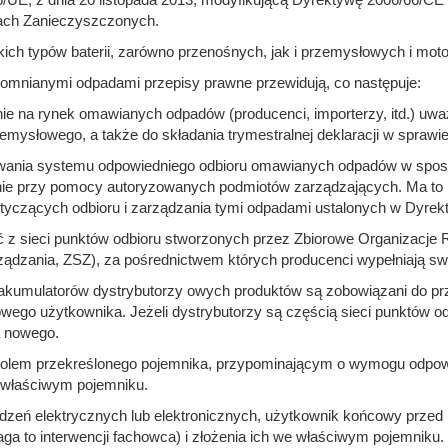
żach Zanieczyszczonych.
ich typów baterii, zarówno przenośnych, jak i przemysłowych i mot
omnianymi odpadami przepisy prawne przewidują, co następuje:
ie na rynek omawianych odpadów (producenci, importerzy, itd.) uwa
emysłowego, a także do składania trymestralnej deklaracji w sprawi
nsowania systemu odpowiedniego odbioru omawianych odpadów w spos
ie przy pomocy autoryzowanych podmiotów zarządzających. Ma to 
tyczących odbioru i zarządzania tymi odpadami ustalonych w Dyrekt
 z sieci punktów odbioru stworzonych przez Zbiorowe Organizacje 
ądzania, ZSZ), za pośrednictwem których producenci wypełniają swo
 akumulatorów dystrybutorzy owych produktów są zobowiązani do prz
wego użytkownika. Jeżeli dystrybutorzy są częścią sieci punktów o
a nowego.
mbolem przekreślonego pojemnika, przypominającym o wymogu odpo
 właściwym pojemniku.
ądzeń elektrycznych lub elektronicznych, użytkownik końcowy przed
a to interwencji fachowca) i złożenia ich we właściwym pojemniku.