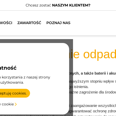
 KLIENTEM?
WOŚCI
ZAWARTOŚĆ
POZNAJ NAS
ospodarowanie odpa
atność
i odpadów elektrycznych i elektronicznych, a także baterii i a
korzystania z naszej strony
środowiska, starając się zmniejszyć w najwyższym stopniu wpływ sw
 użytkowania.
oju, na który stawia od początku swojego istnienia.
terie i akumulatory, stwarzają obecnie poważne zagrożenie dla środow
ptuję cookies.
ieczeństwa.
w cookie
zenia tego typu odpadami, podobnie jak i zaangażowanie wszystkic
ch utylizacji. Tylko w ten sposób można zagwarantować ochronę zdro