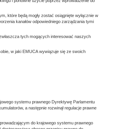
yklingu i ponowne użycie poprzez wprowadzenie do
ym, które będą mogły zostać osiągnięte wyłącznie w
worzenia kanałów odpowiedniego zarządzania tymi
 zwłaszcza tych mogących interesować naszych
sobie, w jaki EMUCA wywiązuje się ze swoich
o krajowego systemu prawnego Dyrektywę Parlamentu
akumulatorów, a następnie rozwinął regulacje prawne
, wprowadzającym do krajowego systemu prawnego
 i dostosowującą obecne przepisy prawne do