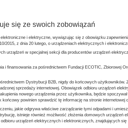
je się ze swoich zobowiązań
ektroniczne i elektryczne, wywiązując się z obowiązku zapewnieni
0/2015, z dnia 20 lutego, o urządzeniach elektrycznych i elektron
ch urządzeń w specjalnej sekcji dla producentów urządzeń elektryc
ia i finansowania za pośrednictwem Fundacji ECOTIC, Zbiorowej Or
średnictwem Dystrybucji B2B, nigdy do końcowych użytkowników. 
onej sprzedaży internetowej. Obowiązek odbioru urządzeń elektry
akupienia nowego urządzenia przez użytkownika, będzie spoczywał 
końcowy powinien sprawdzić tę informację na stronie internetowej d
zeniu, jakie odgrywa właściwe zarządzanie tymi odpadami i umiesz
rybucję, istnieje również możliwość złożenia domowych urządzeń ele
dbioru urządzeń elektrycznych i elektronicznych, znajdujących się n