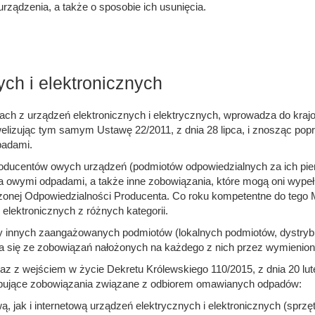
rządzenia, a także o sposobie ich usunięcia.
ch i elektronicznych
padach z urządzeń elektronicznych i elektrycznych, wprowadza do k
welizując tym samym Ustawę 22/2011, z dnia 28 lipca, i znosząc pop
padami.
oducentów owych urządzeń (podmiotów odpowiedzialnych za ich pi
a owymi odpadami, a także inne zobowiązania, które mogą oni wype
onej Odpowiedzialności Producenta. Co roku kompetentne do tego Mi
elektronicznych z różnych kategorii.
y innych zaangażowanych podmiotów (lokalnych podmiotów, dystry
a się ze zobowiązań nałożonych na każdego z nich przez wymienion
z z wejściem w życie Dekretu Królewskiego 110/2015, z dnia 20 lut
tępujące zobowiązania związane z odbiorem omawianych odpadów:
ą, jak i internetową urządzeń elektrycznych i elektronicznych (sp