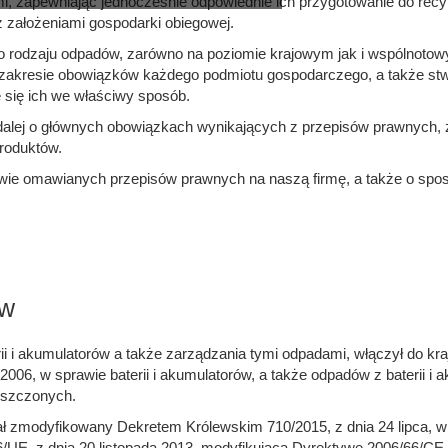
mi, zapewniając jednocześnie odpowiednie ich przygotowanie do rec
 założeniami gospodarki obiegowej.
ego rodzaju odpadów, zarówno na poziomie krajowym jak i wspólnotow
 zakresie obowiązków każdego podmiotu gospodarczego, a także st
się ich we właściwy sposób.
lej o głównych obowiązkach wynikających z przepisów prawnych,
roduktów.
wie omawianych przepisów prawnych na naszą firmę, a także o spo
ów
aterii i akumulatorów a także zarządzania tymi odpadami, włączył d
006, w sprawie baterii i akumulatorów, a także odpadów z baterii i 
yszczonych.
ał zmodyfikowany Dekretem Królewskim 710/2015, z dnia 24 lipca
/UE, z dnia 20 listopada 2013, modyfikującą Dyrektywę 2006/66/CE