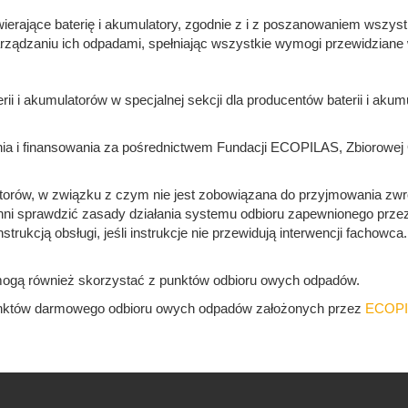
erające baterię i akumulatory, zgodnie z i z poszanowaniem wszys
 zarządzaniu ich odpadami, spełniając wszystkie wymogi przewidzian
ii i akumulatorów w specjalnej sekcji dla producentów baterii i ak
ia i finansowania za pośrednictwem Fundacji ECOPILAS, Zbiorowej 
latorów, w związku z czym nie jest zobowiązana do przyjmowania z
ni sprawdzić zasady działania systemu odbioru zapewnionego przez 
instrukcją obsługi, jeśli instrukcje nie przewidują interwencji facho
ogą również skorzystać z punktów odbioru owych odpadów.
unktów darmowego odbioru owych odpadów założonych przez
ECOPI