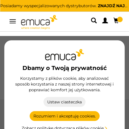
Posiadamy wyspecjalizowanych dystrybutorów.
ZNAJDŹ NAJBLIŻSZEGO
Przełącz
nawigację
Szuflady
Prowadnice
Zawiasy
Szafy
Systemy przesuwne
Kuchnia
Montaż
Dbamy o Twoją prywatność
Oświetlenie
Uchwyty
Podstawy
Korzystamy z plików cookie, aby analizować
sposób korzystania z naszej strony internetowej i
Ekspozytory
poprawiać komfort jej użytkowania.
Ustaw ciasteczka
Pojemniki na śmieci
Rozumiem i akceptuję cookies.
Kosze na śmieci firmy Emuca optymalizują przestrzeń w
kuchni z opcjami montażu bocznego, dolnego i do
Zobacz politykę dotyczącą plików cookie