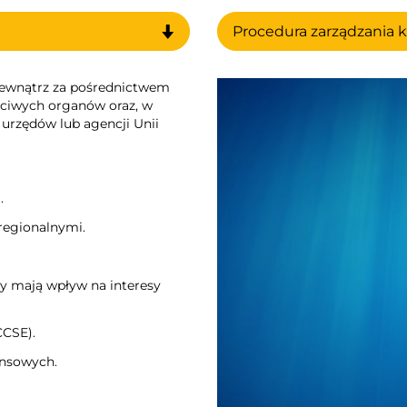
Procedura zarządzania 
zewnątrz za pośrednictwem
ciwych organów oraz, w
 urzędów lub agencji Unii
.
regionalnymi.
ty mają wpływ na interesy
CCSE).
ansowych.