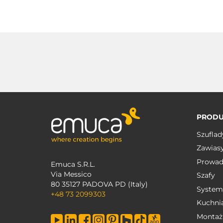
PRODU
Szuflad
Zawias
Prowad
Emuca S.R.L.
Via Messico
Szafy
80 35127 PADOVA PD (Italy)
System
+48 73 2099303
Kuchni
Montaż