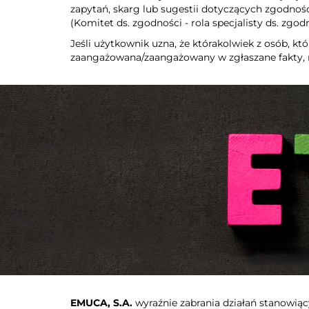
zapytań, skarg lub sugestii dotyczących zgodnośc
(Komitet ds. zgodności - rola specjalisty ds. zgo
Jeśli użytkownik uzna, że którakolwiek z osób, kt
zaangażowana/zaangażowany w zgłaszane fakty, 
EMUCA, S.A.
wyraźnie zabrania działań stanowią