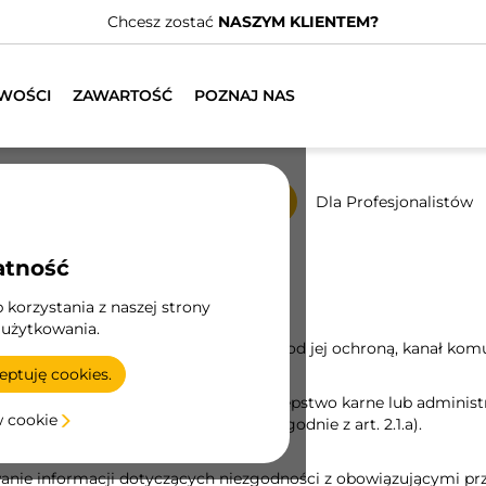
Chcesz zostać
NASZYM KLIENTEM?
WOŚCI
ZAWARTOŚĆ
POZNAJ NAS
 rozwój
Ludzie
Kanał etyczny
Dla Profesjonalistów
atność
korzystania z naszej strony
 użytkowania.
ch stron, zgodnie z ustawą 2/2023 i pod jej ochroną, kanał kom
ptuję cookies.
ć poważne lub bardzo poważne przestępstwo karne lub administr
w cookie
aruszenie prawa Unii Europejskiej, zgodnie z art. 2.1.a).
eństwa i higieny pracy.
nie informacji dotyczących niezgodności z obowiązującymi prz