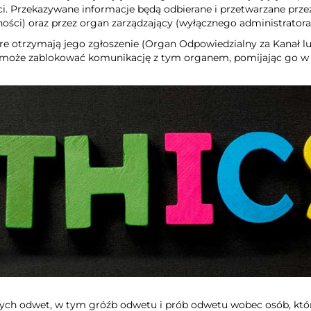
i. Przekazywane informacje będą odbierane i przetwarzane przez 
dności) oraz przez organ zarządzający (wyłącznego administrator
óre otrzymają jego zgłoszenie (Organ Odpowiedzialny za Kanał lu
może zablokować komunikację z tym organem, pomijając go w p
cych odwet, w tym gróźb odwetu i prób odwetu wobec osób, któr