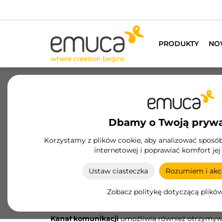
PRODUKTY
NO
O nas
Zrównoważony
Dbamy o Twoją pryw
Kanał etyczny
Korzystamy z plików cookie, aby analizować sposób 
internetowej i poprawiać komfort jej
EMUCA, S.A.
oddaje do dyspozycji zainteresowany
dotyczących:
Ustaw ciasteczka
Rozumiem i akce
Działań lub zaniechań, które mogą stanowi
Zobacz politykę dotyczącą plikó
Działań lub zaniechań, które mogą stanowić n
Naruszenia prawa pracy w zakresie bezpiecz
Kanał komunikacji
umożliwia również otrzymywa