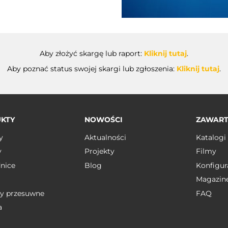
Aby złożyć skargę lub raport:
Kliknij tutaj
.
Aby poznać status swojej skargi lub zgłoszenia:
Kliknij tutaj
.
KTY
NOWOŚCI
ZAWAR
y
Aktualności
Katalogi
y
Projekty
Filmy
nice
Blog
Konfigur
Magazin
y przesuwne
FAQ
a