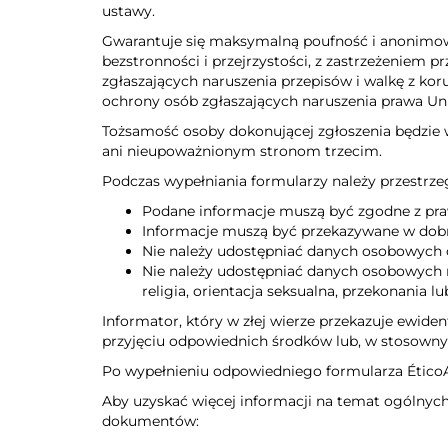
ustawy.
Gwarantuje się maksymalną poufność i anonimow
bezstronności i przejrzystości, z zastrzeżeniem
zgłaszających naruszenia przepisów i walkę z kor
ochrony osób zgłaszających naruszenia prawa Uni
Tożsamość osoby dokonującej zgłoszenia będzie w
ani nieupoważnionym stronom trzecim.
Podczas wypełniania formularzy należy przestrze
Podane informacje muszą być zgodne z pr
Informacje muszą być przekazywane w dobr
Nie należy udostępniać danych osobowych o
Nie należy udostępniać danych osobowych n
religia, orientacja seksualna, przekonania 
Informator, który w złej wierze przekazuje ewid
przyjęciu odpowiednich środków lub, w stosown
Po wypełnieniu odpowiedniego formularza ÉticoA
Aby uzyskać więcej informacji na temat ogólnych
dokumentów: