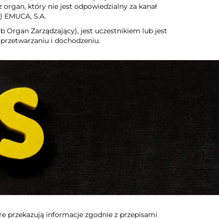
organ, który nie jest odpowiedzialny za kanał
a) EMUCA, S.A.
b Organ Zarządzający), jest uczestnikiem lub jest
rzetwarzaniu i dochodzeniu.
e przekazują informacje zgodnie z przepisami