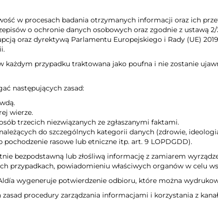
ość w procesach badania otrzymanych informacji oraz ich prz
 przepisów o ochronie danych osobowych oraz zgodnie z ustawą 2
upcją oraz dyrektywą Parlamentu Europejskiego i Rady (UE) 2019/
i.
 każdym przypadku traktowana jako poufna i nie zostanie ujaw
gać następujących zasad:
awdą.
ej wierze.
sób trzecich niezwiązanych ze zgłaszanymi faktami.
ależących do szczególnych kategorii danych (zdrowie, ideolog
lub pochodzenie rasowe lub etniczne itp. art. 9 LOPDGDD).
entnie bezpodstawną lub złośliwą informację z zamiarem wyrząd
ych przypadkach, powiadomieniu właściwych organów w celu ws
ldía wygeneruje potwierdzenie odbioru, które można wydrukowa
 zasad procedury zarządzania informacjami i korzystania z kan