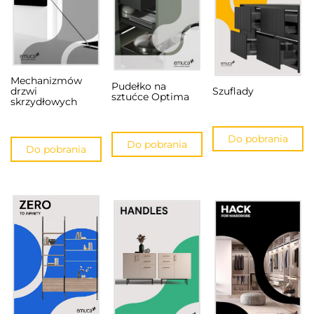
Mechanizmów
Pudełko na
drzwi
Szuflady
sztućce Optima
skrzydłowych
Do pobrania
Do pobrania
Do pobrania