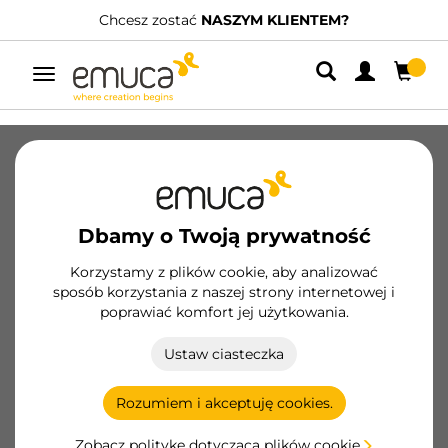
KLIENTEM?
Posiadamy wyspecjalizowanych dyst
Przełącz
nawigację
Katalogi
Filmy
Konfiguratory
Magazine
FAQ
Dbamy o Twoją prywatność
Korzystamy z plików cookie, aby analizować
sposób korzystania z naszej strony internetowej i
poprawiać komfort jej użytkowania.
Ustaw ciasteczka
Rozumiem i akceptuję cookies.
Zobacz politykę dotyczącą plików cookie