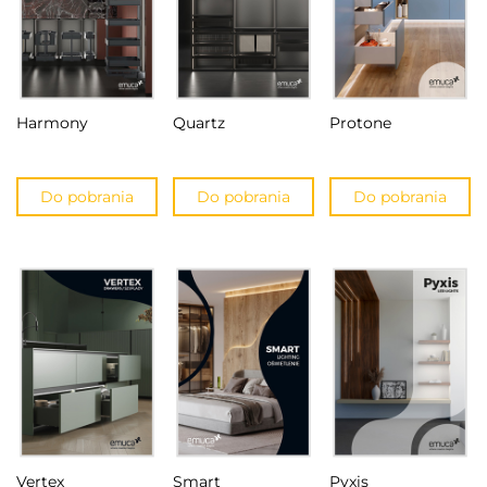
Harmony
Quartz
Protone
Do pobrania
Do pobrania
Do pobrania
Vertex
Smart
Pyxis