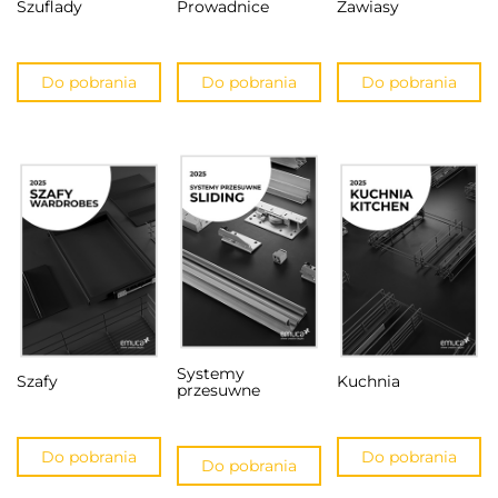
Szuflady
Prowadnice
Zawiasy
Do pobrania
Do pobrania
Do pobrania
Systemy
Szafy
Kuchnia
przesuwne
Do pobrania
Do pobrania
Do pobrania