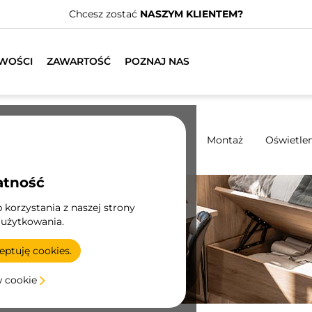
Chcesz zostać
NASZYM KLIENTEM?
WOŚCI
ZAWARTOŚĆ
POZNAJ NAS
y
Systemy przesuwne
Kuchnia
Montaż
Oświetlen
atność
korzystania z naszej strony
 użytkowania.
ptuję cookies.
w cookie