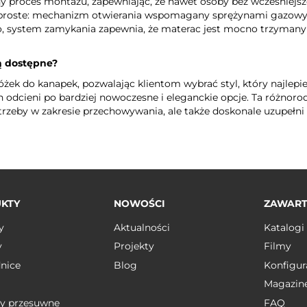
y proces montażu, zapewniając, że nawet osoby bez wcześniejs
ie proste: mechanizm otwierania wspomagany sprężynami gazowy
, system zamykania zapewnia, że materac jest mocno trzymany n
ą dostępne?
żek do kanapek, pozwalając klientom wybrać styl, który najlepie
 odcieni po bardziej nowoczesne i eleganckie opcje. Ta różnoro
trzeby w zakresie przechowywania, ale także doskonale uzupełni s
KTY
NOWOŚCI
ZAWAR
y
Aktualności
Katalogi
y
Projekty
Filmy
nice
Blog
Konfigur
Magazin
y przesuwne
FAQ