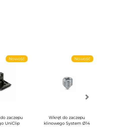
Nowość
Nowość
 do zaczepu
Wkręt do zaczepu
Obrotowy st
go UniClip
klinowego System Ø14
szaf