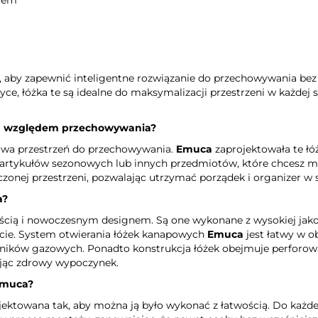
, aby zapewnić inteligentne rozwiązanie do przechowywania be
yce, łóżka te są idealne do maksymalizacji przestrzeni w każdej s
pod względem przechowywania?
kowa przestrzeń do przechowywania.
Emuca
zaprojektowała te łó
 artykułów sezonowych lub innych przedmiotów, które chcesz mi
zonej przestrzeni, pozwalając utrzymać porządek i organizer w s
a
?
ością i nowoczesnym designem. Są one wykonane z wysokiej jakoś
cie. System otwierania łóżek kanapowych
Emuca
jest łatwy w o
ników gazowych. Ponadto konstrukcja łóżek obejmuje perforowan
ając zdrowy wypoczynek.
muca
?
ojektowana tak, aby można ją było wykonać z łatwością. Do każde