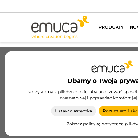
PRODUKTY
NO
Szuflady
Prowadnice
Zawiasy
Szaf
Dbamy o Twoją pryw
Łóżko podnoszone
Korzystamy z plików cookie, aby analizować sposób 
internetowej i poprawiać komfort jej
Łóżka podnoszone firmy Emuca łączą wydajne
przechowywanie z nowoczesnym designem,
Ustaw ciasteczka
Rozumiem i akce
optymalizując przestrzeń w Twoim domu w
stylowy i funkcjonalny sposób.
Zobacz politykę dotyczącą plikó