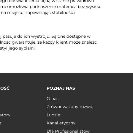
zego doświadczenia będą w stanie prawidłowo
mi umożliwia podnoszenie materaca bez wysiłku,
a miejscu, zapewniając stabilność i
j pasuje do ich wystroju. Są one dostępne w
dność gwarantuje, że każdy klient może znaleźć
tyl jego sypialni.
TOŚĆ
POZNAJ NAS
O nas
Zrównoważony rozwój
atory
Ludzie
e
Kanał etyczny
Dla Profesjonalistów