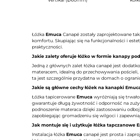
Łóżka
Emuca
Canapé zostały zaprojektowane tak
komfortu. Skupiając się na funkcjonalności i estet
praktyczności.
Jakie zalety oferuje łóżko w formie kanapy 
Jedną z głównych zalet łóżka canapé jest dodat
materacem, idealną do przechowywania pościeli,
ta jest szczególnie przydatna w domach o ogranic
Jakie są główne cechy łóżek na kanapki
Emuc
Łóżka tapicerowane
Emuca
wyróżniają się trwał
gwarantuje długą żywotność i odporność na zuży
podnoszenie materaca dzięki zastosowaniu odboj
zapobiegając gromadzeniu się wilgoci i zapewni
Jak montuje się i użytkuje łóżka tapczanowe
E
Instalacja łóżka
Emuca
canapé jest prosta i zapr