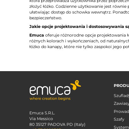
która przeprowadza użytkownika przez poprzeczn
złożyć łóżko. Codzienne użytkowanie jest równ
ułatwiając dostęp do schowka wewnątrz. Ponadto
bezpieczeństwo.
Jakie opcje projektowania i dostosowywania s
Emuca
oferuje różnorodne opcje projektowania łó
różnych kolorach i wykończeniach, od naturalnych
łóżko do kanapy, które nie tylko zaspokoi jego po
PRODU
Szuflad
Zawias
Prowad
Emuca S.R.L.
Via Messico
Szafy
80 35127 PADOVA PD (Italy)
System