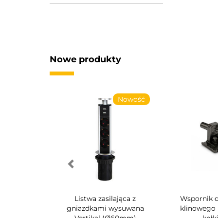
Nowe produkty
Nowość
Nowość
k na buty do
Listwa zasilająca z
Wspornik d
uartz
gniazdkami wysuwana
klinowego U
Vertikal (Ø60mm)
kołk