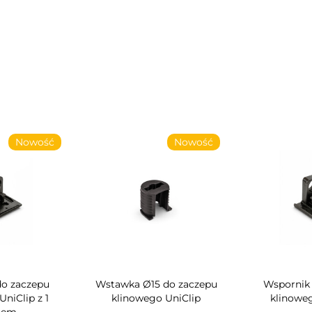
Nowość
Nowość
o zaczepu
Wstawka Ø15 do zaczepu
Wspornik
niClip z 1
klinowego UniClip
klinowe
iem