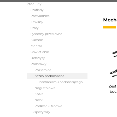
Produkty
Szuflady
Prowadnice
Mech
Zawiasy
Szafy
Systemy przesuwne
Kuchnia
Montaż
Oświetlenie
Uchwyty
Podstawy
Poziomice
Łóżko podnoszone
Mechanizmu podnoszącego
Zes
Nogi stolowe
boc
Kółka
Nóżki
Podkładki filcowe
Ekspozytory