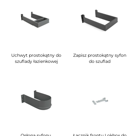
Uchwyt prostokątny do
Zapisz prostokątny syfon
szuflady łazienkowej
do szuflad
Osłona syfonu,
Łącznik frontu Lokbox do