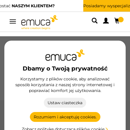
Posiadamy wyspecjalizowanych dystrybutorów.
ZNAJDŹ NAJBLIŻSZEGO
Przełącz
nawigację
Szuflady
Prowadnice
Zawiasy
Szafy
Systemy przesuwne
Kuchnia
Montaż
Dbamy o Twoją prywatność
Oświetlenie
Uchwyty
Podstawy
Korzystamy z plików cookie, aby analizować
sposób korzystania z naszej strony internetowej i
Ekspozytory
poprawiać komfort jej użytkowania.
Ustaw ciasteczka
Szuflada Concept
Rozumiem i akceptuję cookies.
Szuflada Concept firmy Emuca oferuje nowoczesny design
i funkcjonalność z wykończeniami w kolorach białym i
Zobacz politykę dotyczącą plików cookie