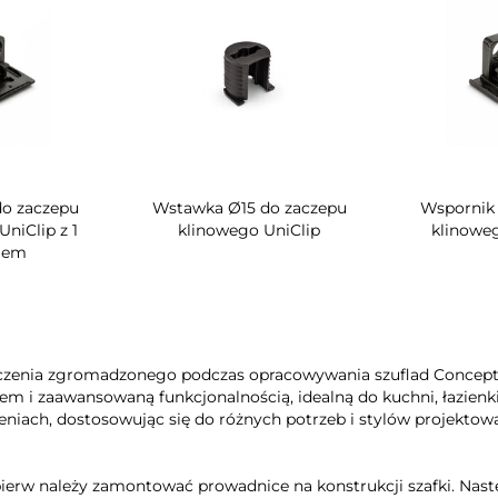
wka Ø15 do zaczepu
Wspornik do zaczepu
linowego UniClip
klinowego UniClip
kl
czenia zgromadzonego podczas opracowywania szuflad Concept 
 i zaawansowaną funkcjonalnością, idealną do kuchni, łazienki,
niach, dostosowując się do różnych potrzeb i stylów projektowa
jpierw należy zamontować prowadnice na konstrukcji szafki. Na