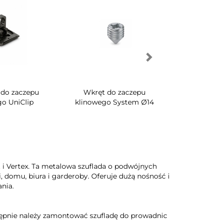
Wkręt do zaczepu
Obrotowy stojak na buty do
inowego System Ø14
szafy Quartz
g
i Vertex. Ta metalowa szuflada o podwójnych
 domu, biura i garderoby. Oferuje dużą nośność i
nia.
stępnie należy zamontować szufladę do prowadnic