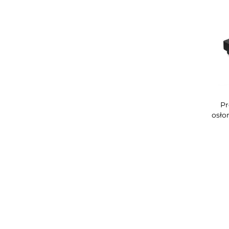
Pr
osło