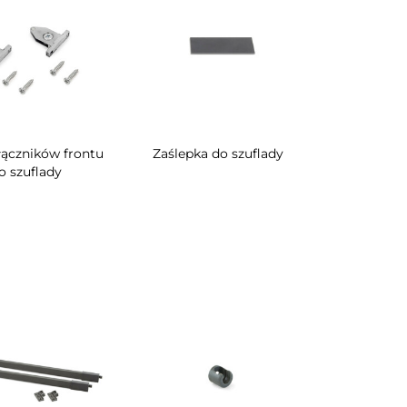
łączników frontu
Zaślepka do szuflady
o szuflady