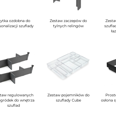
łytka ozdobna do
Zestaw zaczepów do
Zesta
sonalizacji szuflady
tylnych relingów
szufla
ła
taw regulowanych
Zestaw pojemników do
Prost
egródek do wnętrza
szuflady Cube
osłona s
szuflad