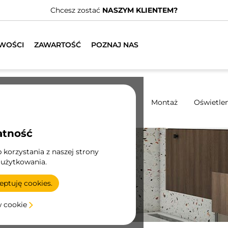
adamy wyspecjalizowanych dystrybutorów.
ZNAJDŹ NAJBLIŻS
WOŚCI
ZAWARTOŚĆ
POZNAJ NAS
y
Systemy przesuwne
Kuchnia
Montaż
Oświetlen
atność
korzystania z naszej strony
 użytkowania.
ptuję cookies.
w cookie