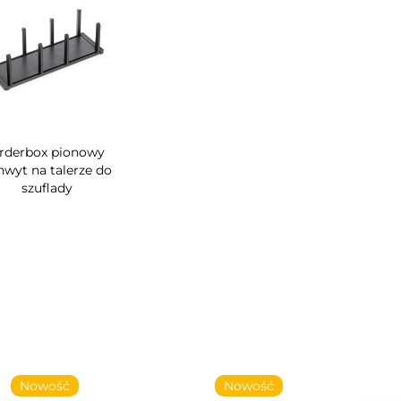
rderbox pionowy
hwyt na talerze do
szuflady
Nowość
Nowość