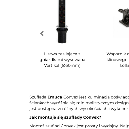
twa zasilająca z
Wspornik do zaczepu
Wsta
zdkami wysuwana
klinowego UniClip z 1
k
rtikal (Ø60mm)
kołkiem
Szuflada
Emuca
Convex jest kulminacją doświad
ściankach wyróżnia się minimalistycznym designem
jest dostępna w różnych wysokościach i wykończe
Jak montuje się szuflady Convex?
Montaż szuflad Convex jest prosty i wydajny. Na