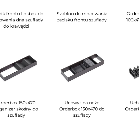
nik frontu Lokbox do
Szablon do mocowania
Order
wania dna szuflady
zacisku frontu szuflady
100x4
do krawędzi
rderbox 150x470
Uchwyt na noże
Uch
ganizer skośny do
Orderbox 150x470 do
Order
szuflady
szuflady