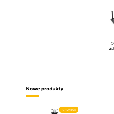
O
uc
Nowe produkty
Nowość
Nowość