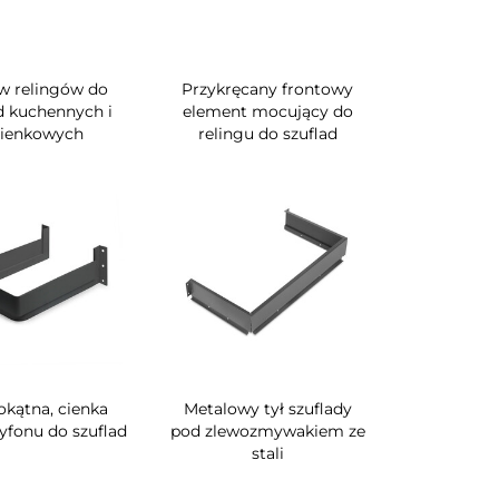
w relingów do
Przykręcany frontowy
d kuchennych i
element mocujący do
zienkowych
relingu do szuflad
okątna, cienka
Metalowy tył szuflady
yfonu do szuflad
pod zlewozmywakiem ze
stali