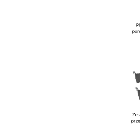
P
per
Zes
prz