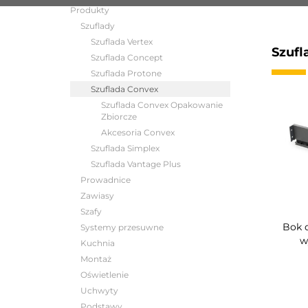
Produkty
Szuflady
Szuflada Vertex
Szufl
Szuflada Concept
Szuflada Protone
Szuflada Convex
Szuflada Convex Opakowanie
Zbiorcze
Akcesoria Convex
Szuflada Simplex
Szuflada Vantage Plus
Prowadnice
Zawiasy
Szafy
Bok 
Systemy przesuwne
w
Kuchnia
Montaż
Oświetlenie
Uchwyty
Podstawy