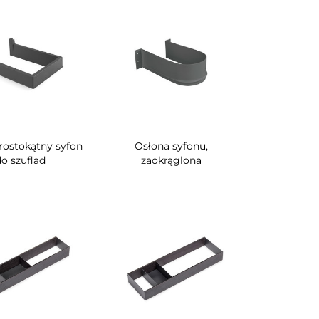
rostokątny syfon
Osłona syfonu,
o szuflad
zaokrąglona