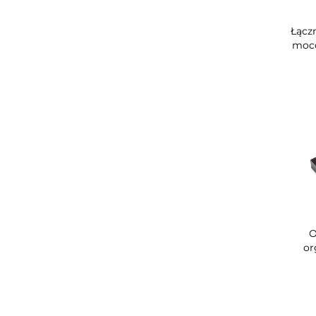
Łącz
moco
O
or