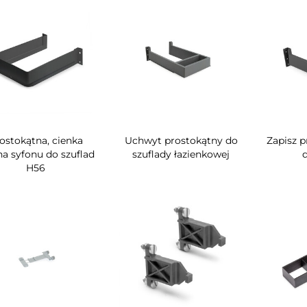
ostokątna, cienka
Uchwyt prostokątny do
Zapisz p
na syfonu do szuflad
szuflady łazienkowej
d
H56