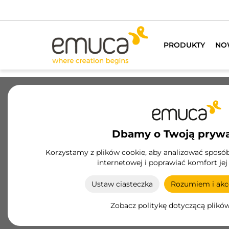
Posi
PRODUKTY
NO
Szuflady
Prowadnice
Zawiasy
Szaf
Dbamy o Twoją pryw
Szuflada Convex
Korzystamy z plików cookie, aby analizować sposób 
internetowej i poprawiać komfort jej
Szuflada Convex firmy Emuca łączy
minimalistyczny design i zaawansowaną
Ustaw ciasteczka
Rozumiem i akce
funkcjonalność, z opcjami cichego domykania i
push-to-open, idealna do każdego wnętrza.
Zobacz politykę dotyczącą plikó