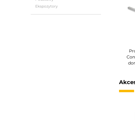
Ekspozytory
Pr
Con
do
Akces