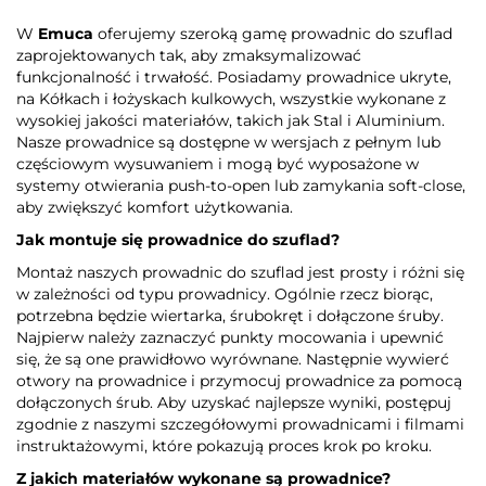
W
Emuca
oferujemy szeroką gamę prowadnic do szuflad
zaprojektowanych tak, aby zmaksymalizować
funkcjonalność i trwałość. Posiadamy prowadnice ukryte,
na Kółkach i łożyskach kulkowych, wszystkie wykonane z
wysokiej jakości materiałów, takich jak Stal i Aluminium.
Nasze prowadnice są dostępne w wersjach z pełnym lub
częściowym wysuwaniem i mogą być wyposażone w
systemy otwierania push-to-open lub zamykania soft-close,
aby zwiększyć komfort użytkowania.
Jak montuje się prowadnice do szuflad?
Montaż naszych prowadnic do szuflad jest prosty i różni się
w zależności od typu prowadnicy. Ogólnie rzecz biorąc,
potrzebna będzie wiertarka, śrubokręt i dołączone śruby.
Najpierw należy zaznaczyć punkty mocowania i upewnić
się, że są one prawidłowo wyrównane. Następnie wywierć
otwory na prowadnice i przymocuj prowadnice za pomocą
dołączonych śrub. Aby uzyskać najlepsze wyniki, postępuj
zgodnie z naszymi szczegółowymi prowadnicami i filmami
instruktażowymi, które pokazują proces krok po kroku.
Z jakich materiałów wykonane są prowadnice?