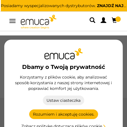
Posiadamy wyspecjalizowanych dystrybutorów.
ZNAJDŹ NAJBLIŻSZEGO
Przełącz
nawigację
Szuflady
Prowadnice
Zawiasy
Szafy
Systemy przesuwne
Kuchnia
Montaż
Dbamy o Twoją prywatność
Oświetlenie
Uchwyty
Podstawy
Korzystamy z plików cookie, aby analizować
sposób korzystania z naszej strony internetowej i
Ekspozytory
poprawiać komfort jej użytkowania.
Ustaw ciasteczka
Prowadnice
Rozumiem i akceptuję cookies.
Prowadnice do szuflad Emuca, trwałe i funkcjonalne, z
systemami cichego domykania i push-to-open. Wykonane
Zobacz politykę dotyczącą plików cookie