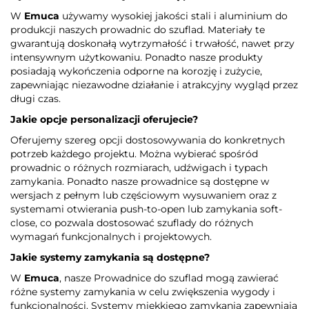
W
Emuca
używamy wysokiej jakości stali i aluminium do
produkcji naszych prowadnic do szuflad. Materiały te
gwarantują doskonałą wytrzymałość i trwałość, nawet przy
intensywnym użytkowaniu. Ponadto nasze produkty
posiadają wykończenia odporne na korozję i zużycie,
zapewniając niezawodne działanie i atrakcyjny wygląd przez
długi czas.
Jakie opcje personalizacji oferujecie?
Oferujemy szereg opcji dostosowywania do konkretnych
potrzeb każdego projektu. Można wybierać spośród
prowadnic o różnych rozmiarach, udźwigach i typach
zamykania. Ponadto nasze prowadnice są dostępne w
wersjach z pełnym lub częściowym wysuwaniem oraz z
systemami otwierania push-to-open lub zamykania soft-
close, co pozwala dostosować szuflady do różnych
wymagań funkcjonalnych i projektowych.
Jakie systemy zamykania są dostępne?
W
Emuca
, nasze Prowadnice do szuflad mogą zawierać
różne systemy zamykania w celu zwiększenia wygody i
funkcjonalności. Systemy miękkiego zamykania zapewniają