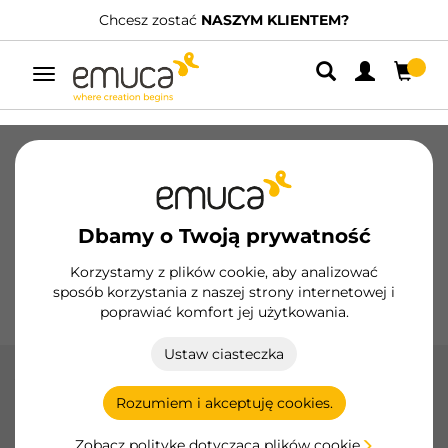
Chcesz zostać
NASZYM KLIENTEM?
Posiadamy w
Przełącz
nawigację
Szuflady
Prowadnice
Zawiasy
Szafy
Systemy przesuwne
Kuchnia
Montaż
Dbamy o Twoją prywatność
Oświetlenie
Uchwyty
Podstawy
Korzystamy z plików cookie, aby analizować
sposób korzystania z naszej strony internetowej i
Ekspozytory
poprawiać komfort jej użytkowania.
Ustaw ciasteczka
Vintage
Rozumiem i akceptuję cookies.
Dodaj odrobinę nostalgii i elegancji do swoich mebli dzięki
uchwytom Emuca w stylu vintage, zaprojektowanym z
Zobacz politykę dotyczącą plików cookie