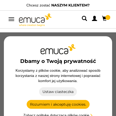
NASZYM KLIENTEM?
Chcesz zostać
Posiadamy wysp
Przełącz
nawigację
Katalogi
Filmy
Konfiguratory
Magazine
FAQ
Dbamy o Twoją prywatność
Korzystamy z plików cookie, aby analizować sposób
korzystania z naszej strony internetowej i poprawiać
Konfiguratory konstrukcji
komfort jej użytkowania.
Ustaw ciasteczka
Rozumiem i akceptuję cookies.
ZERO
Zobacz politykę dotyczącą plików cookie