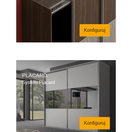
Konfiguruj
PLACARD
System Placard
Konfiguruj