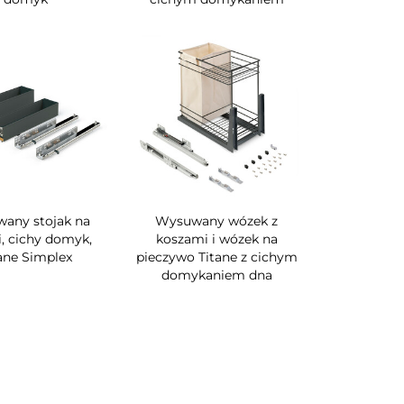
any stojak na
Wysuwany wózek z
i, cichy domyk,
koszami i wózek na
ane Simplex
pieczywo Titane z cichym
domykaniem dna