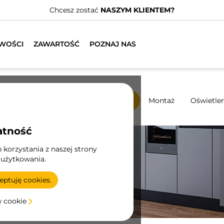
adamy wyspecjalizowanych dystrybutorów.
ZNAJDŹ NAJBLIŻS
WOŚCI
ZAWARTOŚĆ
POZNAJ NAS
y
Systemy przesuwne
Kuchnia
Montaż
Oświetlen
atność
korzystania z naszej strony
 użytkowania.
ć
ptuję cookies.
w cookie