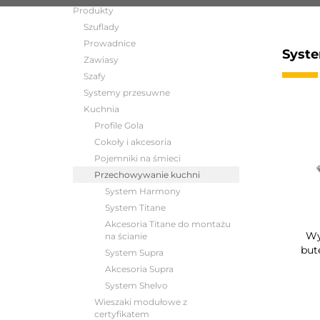
Produkty
Szuflady
Prowadnice
Syst
Zawiasy
Szafy
Systemy przesuwne
Kuchnia
Profile Gola
Cokoły i akcesoria
Pojemniki na śmieci
Przechowywanie kuchni
System Harmony
System Titane
Akcesoria Titane do montażu
Wy
na ścianie
but
System Supra
Akcesoria Supra
System Shelvo
Wieszaki modułowe z
certyfikatem