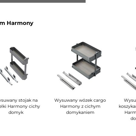
em Harmony
suwany stojak na
Wysuwany wózek cargo
Wysu
elki Harmony cichy
Harmony z cichym
koszyka
domyk
domykaniem
Harm
d