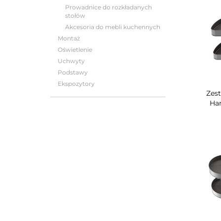
Prowadnice do rozkładanych
stołów
Akcesoria do mebli kuchennych
Montaż
Oświetlenie
Uchwyty
Podstawy
Ekspozytory
Zes
Har