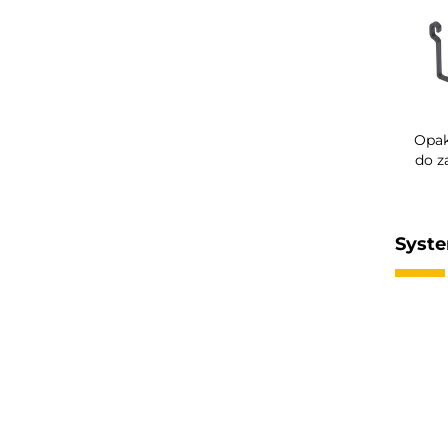
Opak
do z
Syste