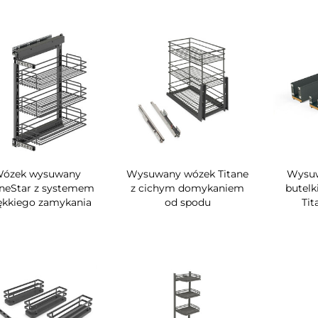
ózek wysuwany
Wysuwany wózek Titane
Wysuw
aneStar z systemem
z cichym domykaniem
butelk
ękkiego zamykania
od spodu
Tit