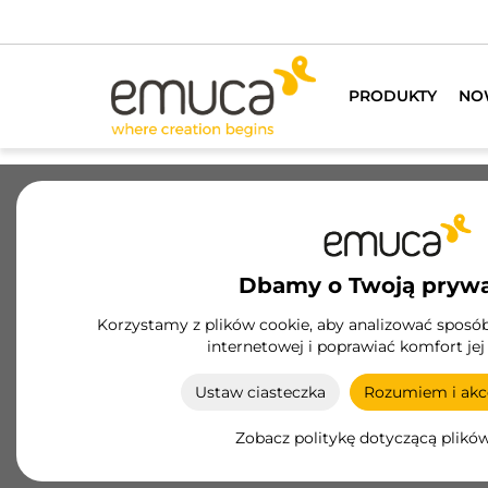
Posi
PRODUKTY
NO
Szuflady
Prowadnice
Zawiasy
Szaf
Dbamy o Twoją pryw
Przechowywanie kuchni
Korzystamy z plików cookie, aby analizować sposób 
internetowej i poprawiać komfort jej
Systemy do przechowywania w kuchni firmy
Emuca maksymalizują przestrzeń i funkcjonalnoś
Ustaw ciasteczka
Rozumiem i akce
z narożnikami, stojakami na butelki, kolumnami i
innymi, wykonane z trwałych i odpornych
Zobacz politykę dotyczącą plikó
materiałów.