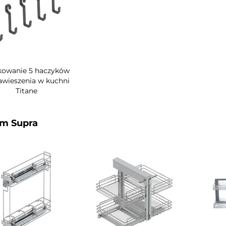
owanie 5 haczyków
awieszenia w kuchni
Titane
m Supra