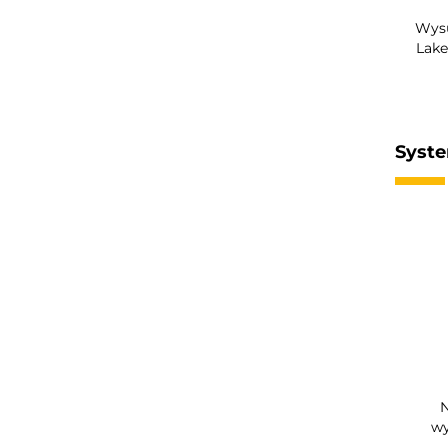
Wysu
Lak
Syste
wy