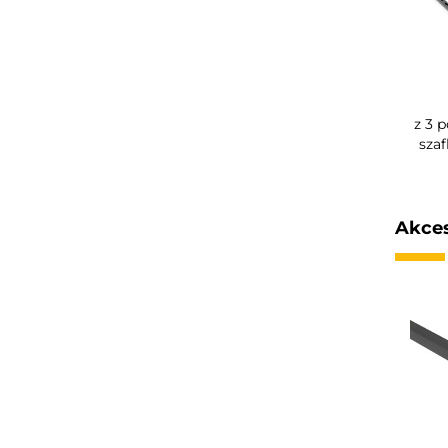
z 3 
szaf
Akces