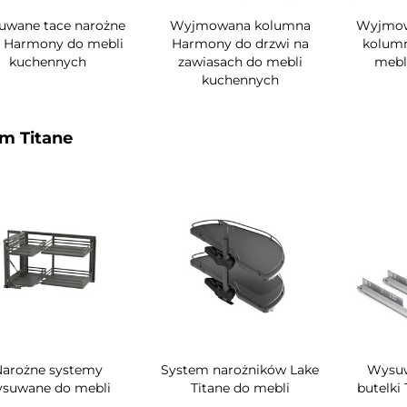
wane tace narożne
Wyjmowana kolumna
Wyjmow
e Harmony do mebli
Harmony do drzwi na
kolum
kuchennych
zawiasach do mebli
mebl
kuchennych
m Titane
Narożne systemy
System narożników Lake
Wysuw
suwane do mebli
Titane do mebli
butelki