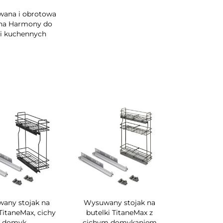
ana i obrotowa
na Harmony do
i kuchennych
any stojak na
Wysuwany stojak na
 TitaneMax, cichy
butelki TitaneMax z
domyk
cichym domykaniem