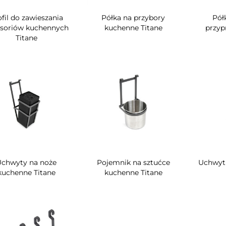
ofil do zawieszania
Półka na przybory
Półk
esoriów kuchennych
kuchenne Titane
przyp
Titane
Uchwyty na noże
Pojemnik na sztućce
Uchwyt 
kuchenne Titane
kuchenne Titane