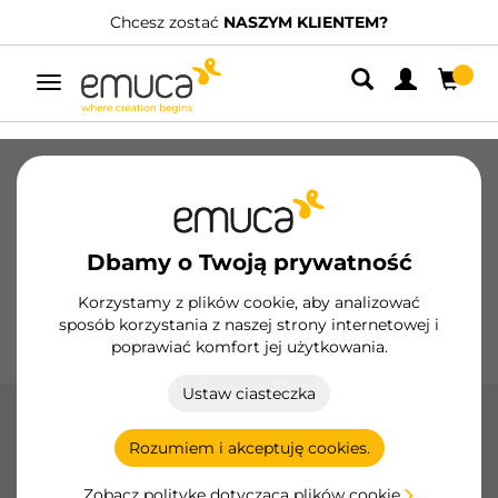
IENTEM?
Posiadamy wyspecjalizowanych dystryb
Przełącz
nawigację
Szuflady
Prowadnice
Zawiasy
Szafy
Systemy przesuwne
Kuchnia
Montaż
Dbamy o Twoją prywatność
Oświetlenie
Uchwyty
Podstawy
Korzystamy z plików cookie, aby analizować
sposób korzystania z naszej strony internetowej i
Ekspozytory
poprawiać komfort jej użytkowania.
Ustaw ciasteczka
Gałek
Rozumiem i akceptuję cookies.
Wzbogać swoje meble gałkami Emuca, zaprojektowanymi
tak, aby łączyć estetykę i funkcjonalność z odpornymi
Zobacz politykę dotyczącą plików cookie