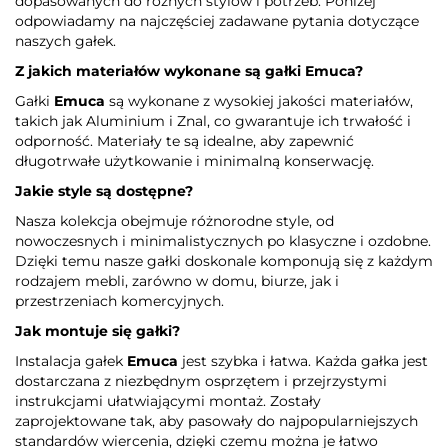
dopasowanych do różnych stylów i potrzeb. Poniżej
odpowiadamy na najczęściej zadawane pytania dotyczące
naszych gałek.
Z jakich materiałów wykonane są gałki
Emuca
?
Gałki
Emuca
są wykonane z wysokiej jakości materiałów,
takich jak Aluminium i Znal, co gwarantuje ich trwałość i
odporność. Materiały te są idealne, aby zapewnić
długotrwałe użytkowanie i minimalną konserwację.
Jakie style są dostępne?
Nasza kolekcja obejmuje różnorodne style, od
nowoczesnych i minimalistycznych po klasyczne i ozdobne.
Dzięki temu nasze gałki doskonale komponują się z każdym
rodzajem mebli, zarówno w domu, biurze, jak i
przestrzeniach komercyjnych.
Jak montuje się gałki?
Instalacja gałek
Emuca
jest szybka i łatwa. Każda gałka jest
dostarczana z niezbędnym osprzętem i przejrzystymi
instrukcjami ułatwiającymi montaż. Zostały
zaprojektowane tak, aby pasowały do najpopularniejszych
standardów wiercenia, dzięki czemu można je łatwo