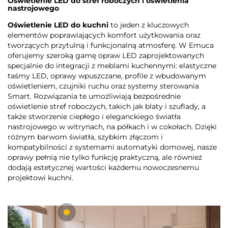
Oświetlenie LED do stref roboczych i oświetlenia
nastrojowego
Oświetlenie LED do kuchni
to jeden z kluczowych
elementów poprawiających komfort użytkowania oraz
tworzących przytulną i funkcjonalną atmosferę. W Emuca
oferujemy szeroką gamę opraw LED zaprojektowanych
specjalnie do integracji z meblami kuchennymi: elastyczne
taśmy LED, oprawy wpuszczane, profile z wbudowanym
oświetleniem, czujniki ruchu oraz systemy sterowania
Smart. Rozwiązania te umożliwiają bezpośrednie
oświetlenie stref roboczych, takich jak blaty i szuflady, a
także stworzenie ciepłego i eleganckiego światła
nastrojowego w witrynach, na półkach i w cokołach. Dzięki
różnym barwom światła, szybkim złączom i
kompatybilności z systemami automatyki domowej, nasze
oprawy pełnią nie tylko funkcję praktyczną, ale również
dodają estetycznej wartości każdemu nowoczesnemu
projektowi kuchni.