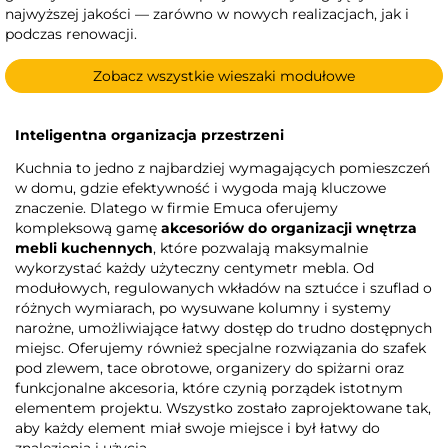
najwyższej jakości — zarówno w nowych realizacjach, jak i
podczas renowacji.
Zobacz wszystkie wieszaki modułowe
Inteligentna organizacja przestrzeni
Kuchnia to jedno z najbardziej wymagających pomieszczeń
w domu, gdzie efektywność i wygoda mają kluczowe
znaczenie. Dlatego w firmie Emuca oferujemy
kompleksową gamę
akcesoriów do organizacji wnętrza
mebli kuchennych
, które pozwalają maksymalnie
wykorzystać każdy użyteczny centymetr mebla. Od
modułowych, regulowanych wkładów na sztućce i szuflad o
różnych wymiarach, po wysuwane kolumny i systemy
narożne, umożliwiające łatwy dostęp do trudno dostępnych
miejsc. Oferujemy również specjalne rozwiązania do szafek
pod zlewem, tace obrotowe, organizery do spiżarni oraz
funkcjonalne akcesoria, które czynią porządek istotnym
elementem projektu. Wszystko zostało zaprojektowane tak,
aby każdy element miał swoje miejsce i był łatwy do
znalezienia i użycia.