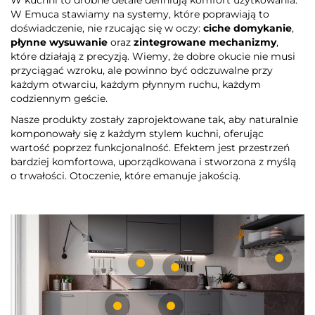
W kuchni to drobne detale definiują komfort użytkowania.
W Emuca stawiamy na systemy, które poprawiają to
doświadczenie, nie rzucając się w oczy:
ciche domykanie
,
płynne wysuwanie
oraz
zintegrowane mechanizmy
,
które działają z precyzją. Wiemy, że dobre okucie nie musi
przyciągać wzroku, ale powinno być odczuwalne przy
każdym otwarciu, każdym płynnym ruchu, każdym
codziennym geście.
Nasze produkty zostały zaprojektowane tak, aby naturalnie
komponowały się z każdym stylem kuchni, oferując
wartość poprzez funkcjonalność. Efektem jest przestrzeń
bardziej komfortowa, uporządkowana i stworzona z myślą
o trwałości. Otoczenie, które emanuje jakością.