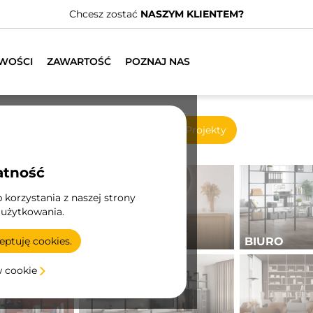
adamy wyspecjalizowanych dystrybutorów.
ZNAJDŹ NAJBLIŻS
WOŚCI
ZAWARTOŚĆ
POZNAJ NAS
Nowe produkty
Projekty
atność
korzystania z naszej strony
 użytkowania.
KĄPIEL
BIURO
ptuję cookies.
w cookie