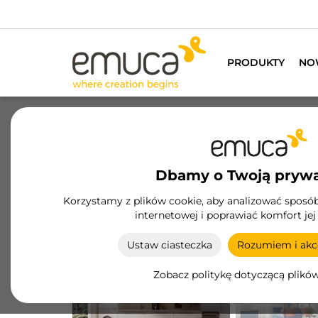
Posi
PRODUKTY
NO
Dbamy o Twoją pryw
Korzystamy z plików cookie, aby analizować sposób 
internetowej i poprawiać komfort jej
KUCHNIA
SALON
Ustaw ciasteczka
Rozumiem i akce
Zobacz politykę dotyczącą plikó