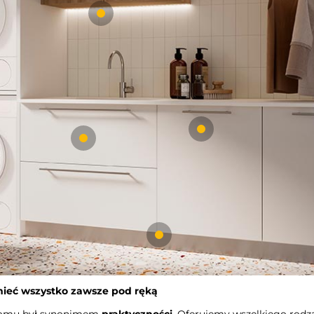
mieć wszystko zawsze pod ręką
domu był synonimem
praktyczności
. Oferujemy wszelkiego rodz