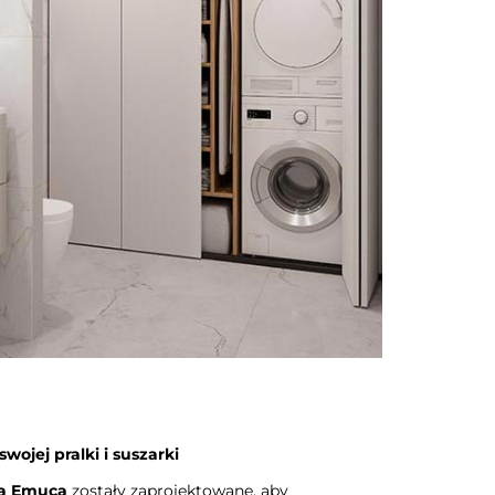
wojej pralki i suszarki
ia Emuca
zostały zaprojektowane, aby