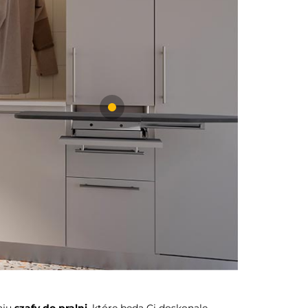
aju
szafy do pralni
, które będą Ci doskonale