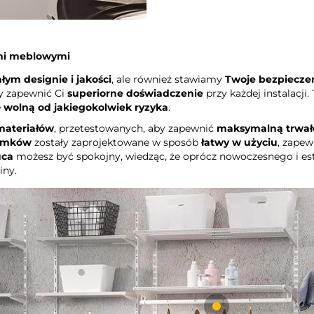
ami meblowymi
ym designie i jakości
, ale również stawiamy
Twoje bezpiecze
by zapewnić Ci
superiorne doświadczenie
przy każdej instalacji
e
wolną od jakiegokolwiek ryzyka
.
 materiałów
, przetestowanych, aby zapewnić
maksymalną trwało
zamków
zostały zaprojektowane w sposób
łatwy w użyciu
, zapew
ca
możesz być spokojny, wiedząc, że oprócz nowoczesnego i es
iny.