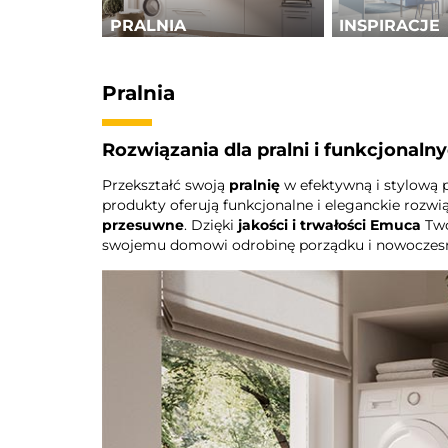
PRALNIA
INSPIRACJE
Pralnia
Rozwiązania dla pralni i funkcjonaln
Przekształć swoją
pralnię
w efektywną i stylową 
produkty oferują funkcjonalne i eleganckie rozw
przesuwne
. Dzięki
jakości i trwałości Emuca
Two
swojemu domowi odrobinę porządku i nowoczesn