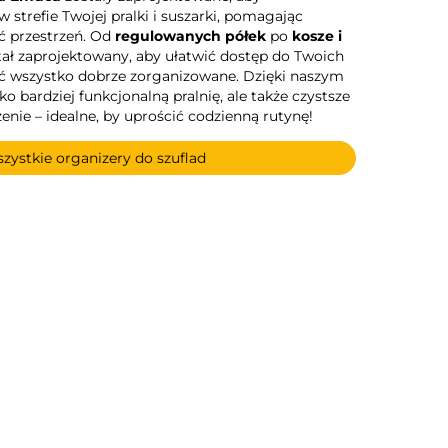
trefie Twojej pralki i suszarki, pomagając
ć przestrzeń. Od
regulowanych półek
po
kosze i
tał zaprojektowany, aby ułatwić dostęp do Twoich
ć wszystko dobrze zorganizowane. Dzięki naszym
o bardziej funkcjonalną pralnię, ale także czystsze
enie – idealne, by uprościć codzienną rutynę!
zystkie organizery do szuflad