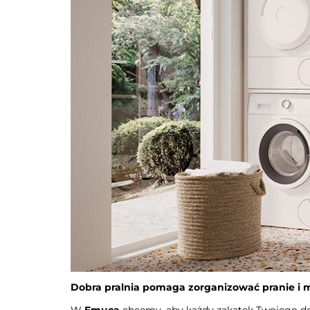
Dobra pralnia pomaga zorganizować pranie i 
W
Emuca
chcemy, aby każdy zakątek Twojego 