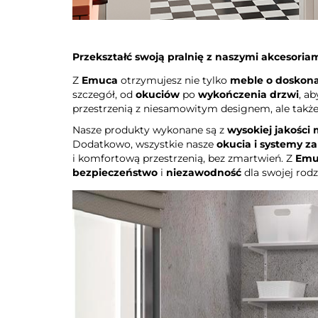
Przekształć swoją pralnię z naszymi akcesori
Z
Emuca
otrzymujesz nie tylko
meble o doskonał
szczegół, od
okuciów
po
wykończenia drzwi
, a
przestrzenią z niesamowitym designem, ale takż
Nasze produkty wykonane są z
wysokiej jakości
Dodatkowo, wszystkie nasze
okucia i systemy 
i komfortową przestrzenią, bez zmartwień. Z
Emu
bezpieczeństwo
i
niezawodność
dla swojej rodz