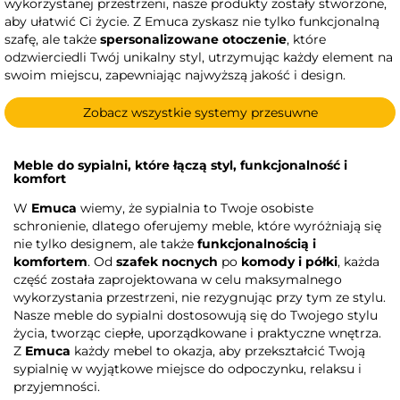
wykorzystanej przestrzeni, nasze produkty zostały stworzone,
aby ułatwić Ci życie. Z Emuca zyskasz nie tylko funkcjonalną
szafę, ale także
spersonalizowane otoczenie
, które
odzwierciedli Twój unikalny styl, utrzymując każdy element na
swoim miejscu, zapewniając najwyższą jakość i design.
Zobacz wszystkie systemy przesuwne
Meble do sypialni, które łączą styl, funkcjonalność i
komfort
W
Emuca
wiemy, że sypialnia to Twoje osobiste
schronienie, dlatego oferujemy meble, które wyróżniają się
nie tylko designem, ale także
funkcjonalnością i
komfortem
. Od
szafek nocnych
po
komody i półki
, każda
część została zaprojektowana w celu maksymalnego
wykorzystania przestrzeni, nie rezygnując przy tym ze stylu.
Nasze meble do sypialni dostosowują się do Twojego stylu
życia, tworząc ciepłe, uporządkowane i praktyczne wnętrza.
Z
Emuca
każdy mebel to okazja, aby przekształcić Twoją
sypialnię w wyjątkowe miejsce do odpoczynku, relaksu i
przyjemności.