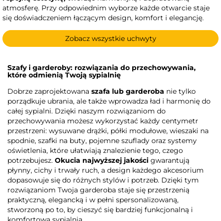
atmosferę. Przy odpowiednim wyborze każde otwarcie staje
się doświadczeniem łączącym design, komfort i elegancję.
Zobacz wszystkie uchwyty
Szafy i garderoby: rozwiązania do przechowywania,
które odmienią Twoją sypialnię
Dobrze zaprojektowana
szafa lub garderoba
nie tylko
porządkuje ubrania, ale także wprowadza ład i harmonię do
całej sypialni. Dzięki naszym rozwiązaniom do
przechowywania możesz wykorzystać każdy centymetr
przestrzeni: wysuwane drążki, półki modułowe, wieszaki na
spodnie, szafki na buty, pojemne szuflady oraz systemy
oświetlenia, które ułatwiają znalezienie tego, czego
potrzebujesz.
Okucia najwyższej jakości
gwarantują
płynny, cichy i trwały ruch, a design każdego akcesorium
dopasowuje się do różnych stylów i potrzeb. Dzięki tym
rozwiązaniom Twoja garderoba staje się przestrzenią
praktyczną, elegancką i w pełni spersonalizowaną,
stworzoną po to, by cieszyć się bardziej funkcjonalną i
komfortową sypialnią.