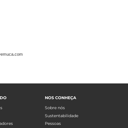
:
ca@emuca.com
ÚDO
NOS CONHEÇA
os
Sobre nós
Sustentabilidade
adores
Pessoas