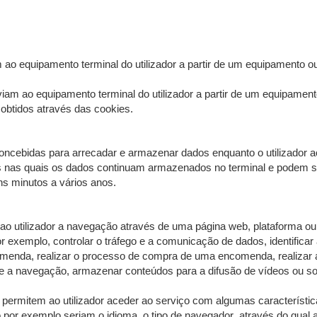
ao equipamento terminal do utilizador a partir de um equipamento ou d
iam ao equipamento terminal do utilizador a partir de um equipament
 obtidos através das cookies.
concebidas para arrecadar e armazenar dados enquanto o utilizador 
s nas quais os dados continuam armazenados no terminal e podem se
ns minutos a vários anos.
ao utilizador a navegação através de uma página web, plataforma ou 
exemplo, controlar o tráfego e a comunicação de dados, identificar 
enda, realizar o processo de compra de uma encomenda, realizar a 
te a navegação, armazenar conteúdos para a difusão de vídeos ou so
 permitem ao utilizador aceder ao serviço com algumas característi
mo por exemplo seriam o idioma, o tipo de navegador através do qual a