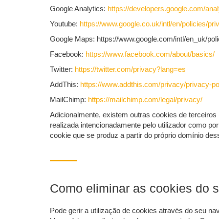
Google Analytics:
https://developers.google.com/anal
Youtube:
https://www.google.co.uk/intl/en/policies/p
Google Maps: https://www.google.com/intl/en_uk/poli
Facebook:
https://www.facebook.com/about/basics/
Twitter:
https://twitter.com/privacy?lang=es
AddThis:
https://www.addthis.com/privacy/privacy-po
MailChimp:
https://mailchimp.com/legal/privacy/
Adicionalmente, existem outras cookies de terceiro
realizada intencionadamente pelo utilizador como po
cookie que se produz a partir do próprio domínio d
Como eliminar as cookies do 
Pode gerir a utilização de cookies através do seu n