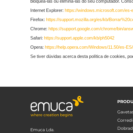
bloqueá-las ou elimina-las do seu computador. Consoa
Internet Explorer:
https://windows.microsoft.com/es-
Firefox:
https://support.mozilla.org/es/kb/Borrar%2
Chrome:
https://support.google.com/chrome/bin/a
Safari:
https://support.apple.com/kb/ph5042
Opera:
https://help.opera.com/Windows/11.50/es-ES
Se tiver dúvidas acerca desta política de cookies
PROD
Gaveta
Corredi
Dobrad
Emuca Lda.