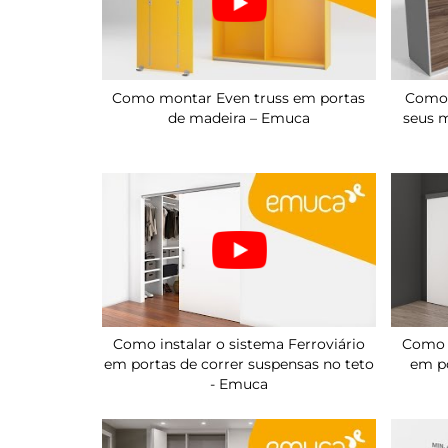
Como montar Even truss em portas
Como 
de madeira – Emuca
seus 
Como instalar o sistema Ferroviário
Como i
em portas de correr suspensas no teto
em po
- Emuca