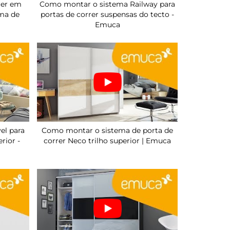
rer em
Como montar o sistema Railway para
ma de
portas de correr suspensas do tecto -
Emuca
el para
Como montar o sistema de porta de
erior -
correr Neco trilho superior | Emuca