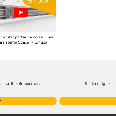
ontar portas de correr Free
a sistema Space+ - Emuca
ns que lhe oferecemos.
Se tiver alguma d
e
P