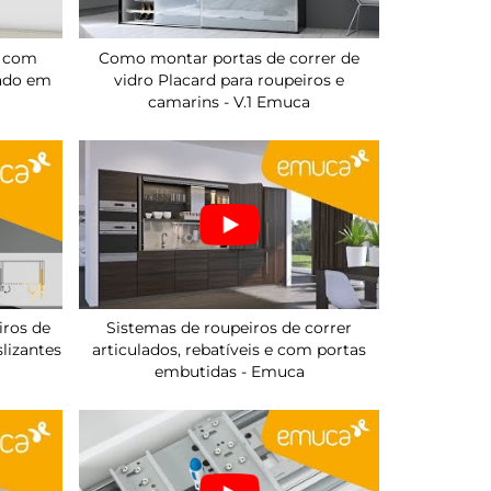
o com
Como montar portas de correr de
nado em
vidro Placard para roupeiros e
camarins - V.1 Emuca
iros de
Sistemas de roupeiros de correr
slizantes
articulados, rebatíveis e com portas
embutidas - Emuca