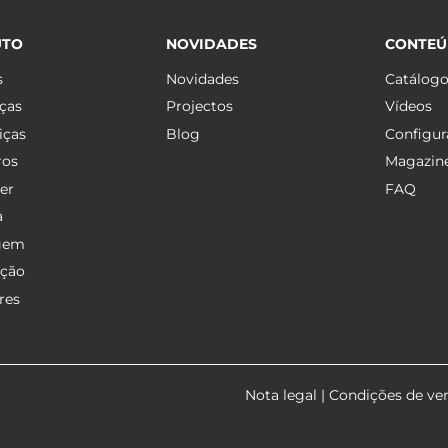
UTO
NOVIDADES
CONTE
s
Novidades
Catálog
ças
Projectos
Vídeos
iças
Blog
Configur
ros
Magazin
er
FAQ
a
gem
ação
res
Nota legal
|
Condições de ve