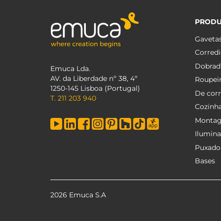
PROD
Gaveta
Corredi
Dobrad
Emuca Lda.
AV. da Liberdade nº 38, 4º
Roupei
1250-145 Lisboa (Portugal)
De corr
T. 211 203 940
Cozinh
Monta
Ilumin
Puxado
Bases
2026 Emuca S.A