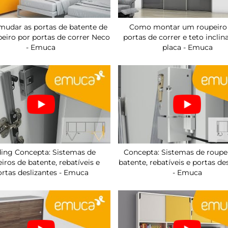
udar as portas de batente de
Como montar um roupeir
eiro por portas de correr Neco
portas de correr e teto incli
- Emuca
placa - Emuca
ding Concepta: Sistemas de
Concepta: Sistemas de roupe
iros de batente, rebatíveis e
batente, rebatíveis e portas de
ortas deslizantes - Emuca
- Emuca