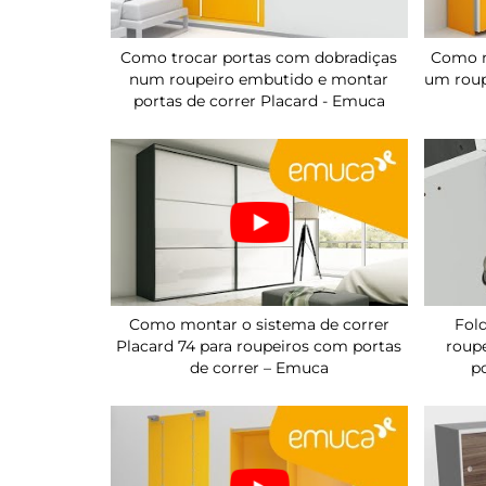
Como trocar portas com dobradiças
Como m
num roupeiro embutido e montar
um roup
portas de correr Placard - Emuca
Como montar o sistema de correr
Fol
Placard 74 para roupeiros com portas
roupe
de correr – Emuca
p