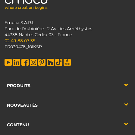
Emuca S.A.R.L.
Parc de l'Aubinière • 2 Av. des Améthystes
44338 Nantes Cedex 03 - France
02 49 88 07 35
FR030478_10IKSP
PRODUITS
NOUVEAUTÉS
CONTENU