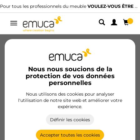
Pour tous les professionnels du meuble
VOULEZ-VOUS ÊTRE CLIENT ?
Alterner
la
navigation
Qui sommes-nous
Durabilité
Personnes
Filière éthique
Pour Professionnels
Nous nous soucions de la
protection de vos données
Prix et distinctions
personnelles
Nous utilisons des cookies pour analyser
Canal éthique
l'utilisation de notre site web et améliorer votre
expérience.
EMUCA, S.A.
met à la disposition des parties intéressées,
Définir les cookies
conformément et sous la protection de la loi 2/2023, un
canal de communication pour la réception d'informations
Accepter toutes les cookies
relatives à :