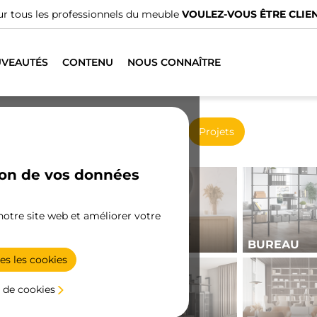
us avons des distributeurs spécialisés.
TROUVER LE PLUS PRO
VEAUTÉS
CONTENU
NOUS CONNAÎTRE
Nouveaux produits
Projets
ion de vos données
 notre site web et améliorer votre
BAIN
BUREAU
es les cookies
 de cookies