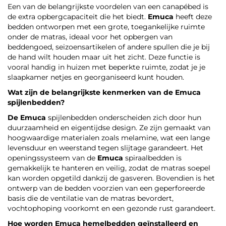
Een van de belangrijkste voordelen van een canapébed is
de extra opbergcapaciteit die het biedt.
Emuca
heeft deze
bedden ontworpen met een grote, toegankelijke ruimte
onder de matras, ideaal voor het opbergen van
beddengoed, seizoensartikelen of andere spullen die je bij
de hand wilt houden maar uit het zicht. Deze functie is
vooral handig in huizen met beperkte ruimte, zodat je je
slaapkamer netjes en georganiseerd kunt houden.
Wat zijn de belangrijkste kenmerken van de
Emuca
spijlenbedden?
De Emuca
spijlenbedden onderscheiden zich door hun
duurzaamheid en eigentijdse design. Ze zijn gemaakt van
hoogwaardige materialen zoals melamine, wat een lange
levensduur en weerstand tegen slijtage garandeert. Het
openingssysteem van de
Emuca
spiraalbedden is
gemakkelijk te hanteren en veilig, zodat de matras soepel
kan worden opgetild dankzij de gasveren. Bovendien is het
ontwerp van de bedden voorzien van een geperforeerde
basis die de ventilatie van de matras bevordert,
vochtophoping voorkomt en een gezonde rust garandeert.
Hoe worden
Emuca
hemelbedden geïnstalleerd en