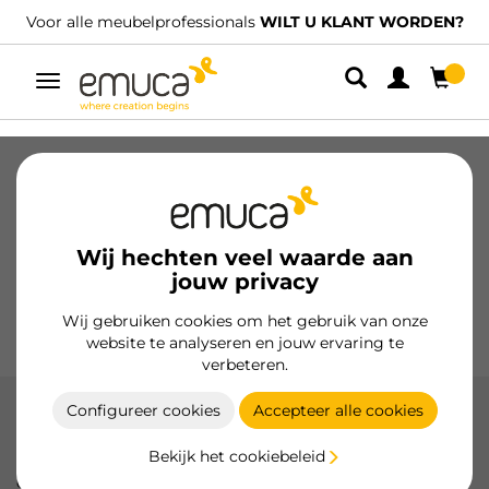
Voor alle meubelprofessionals
WILT U KLANT WORDEN?
Umschaltbare
Navigation
Laden
Geleiders voor laden
Scharnieren
Kabinetten
Glijders
Keuken
Montage
Wij hechten veel waarde aan
Verlichting
jouw privacy
Handgrepen
Onderstellen
Wij gebruiken cookies om het gebruik van onze
Presentatiemeubels
website te analyseren en jouw ervaring te
verbeteren.
Configureer cookies
Accepteer alle cookies
Canapébed
Bekijk het cookiebeleid
De canapébedden van Emuca combineren efficiënte opslag
en modern design, waardoor de ruimte in uw huis stijlvol